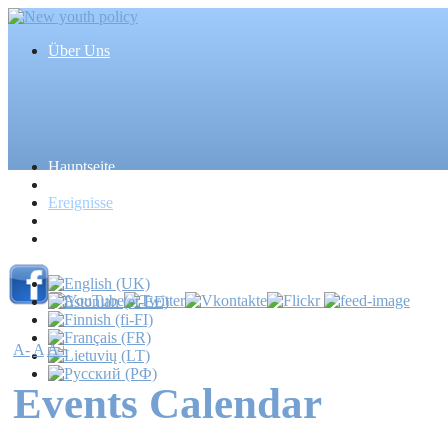
Über Uns
Hauptseite
Artikel
Ereignisse
Medien
Massenmedien
A-
A
A+
Events Calendar