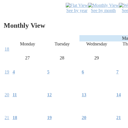
See by year
See by month
Se
Monthly View
Ma
Monday
Tuesday
Wednesday
Th
18
27
28
29
19
4
5
6
7
20
11
12
13
14
21
18
19
20
21