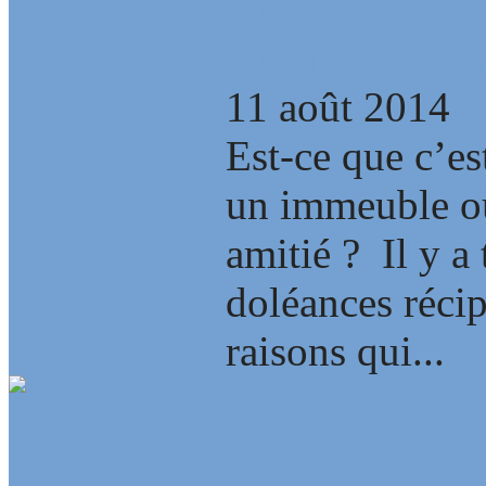
Bientôt Bretag
quelques poids
11 août 2014
Est-ce que c’es
un immeuble où
amitié ? Il y a 
doléances récip
raisons qui...