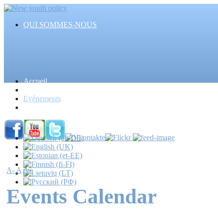
QUI SOMMES-NOUS
Accueil
Articles
Evénements
Actualités
A-
A
A+
Events Calendar