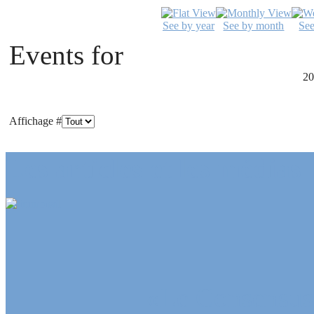
See by year
See by month
Se
Events for
20
Affichage #
Les articles et les médias
«Le Consensus 