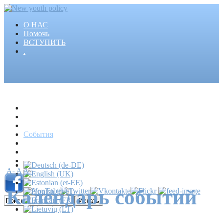
О НАС
Помочь
ВСТУПИТЬ
.
Главная
Проекты
Статьи
События
Медиа
Новости
Пресса
A-
A
A+
Календарь событий