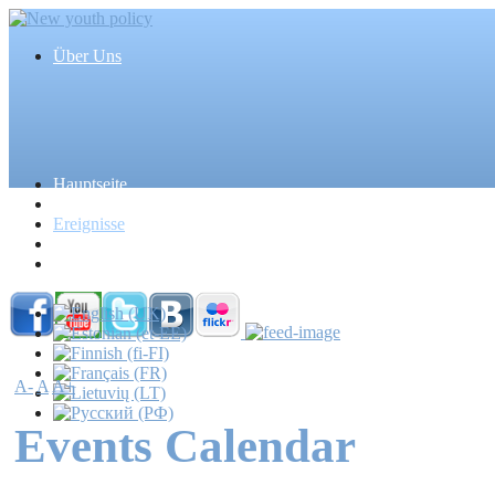
Über Uns
Hauptseite
Artikel
Ereignisse
Medien
Massenmedien
A-
A
A+
Events Calendar