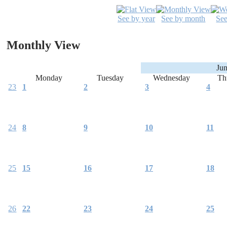
See by year
See by month
Se
Monthly View
Ju
Monday
Tuesday
Wednesday
Th
23
1
2
3
4
24
8
9
10
11
25
15
16
17
18
26
22
23
24
25