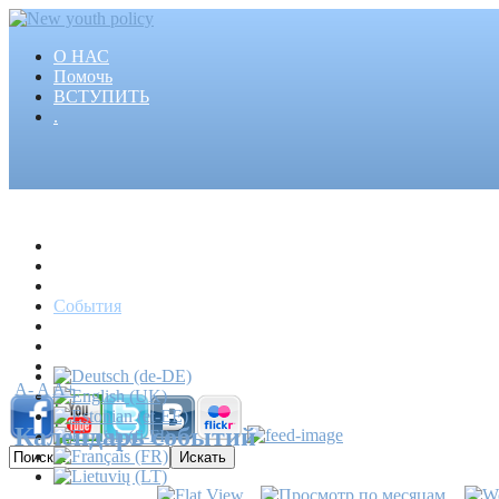
О НАС
Помочь
ВСТУПИТЬ
.
Главная
Проекты
Статьи
События
Медиа
Новости
Пресса
A-
A
A+
Календарь событий