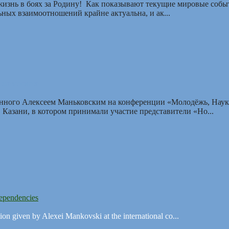
изнь в боях за Родину! Как показывают текущие мировые событ
ьных взаимоотношений крайне актуальна, и ак...
взаимосвязи
ланного Алексеем Маньковским на конференции «Молодёжь, Наук
 Казани, в котором принимали участие представители «Но...
dependencies
tion given by Alexei Mankovski at the international co...