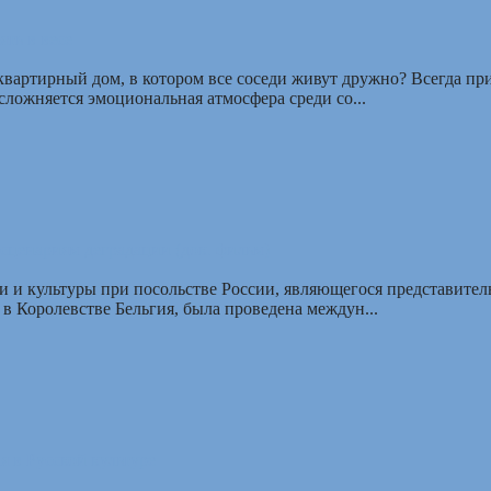
ть в весе
квартирный дом, в котором все соседи живут дружно? Всегда пр
сложняется эмоциональная атмосфера среди со...
сценариям деградации (док. фильм)
ки и культуры при посольстве России, являющегося представител
в Королевстве Бельгия, была проведена междун...
 в Русской культуре