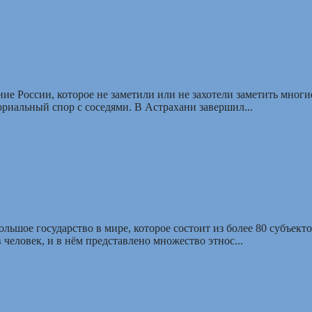
ние России
е России, которое не заметили или не захотели заметить мног
риальный спор с соседями. В Астрахани завершил...
 вариант глобализации
ьшое государство в мире, которое состоит из более 80 субъекто
человек, и в нём представлено множество этнос...