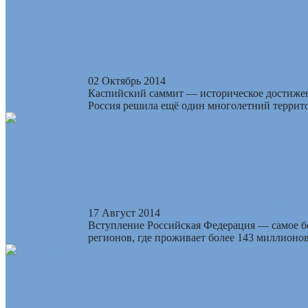
Каспийский саммит — историческое достиже
02 Октябрь 2014
Каспийский саммит — историческое достижени
Россия решила ещё один многолетний террито
Цивилизационная суть Руси-России и русский
17 Август 2014
Вступление Российская Федерация — самое бол
регионов, где проживает более 143 миллионов 