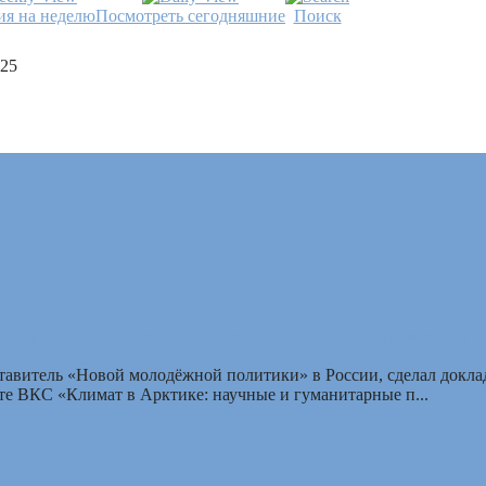
я на неделю
Посмотреть сегодняшние
Поиск
25
лексной личности, человека будущего» на Трианонском диалоге
ставитель «Новой молодёжной политики» в России, сделал докла
е ВКС «Климат в Арктике: научные и гуманитарные п...