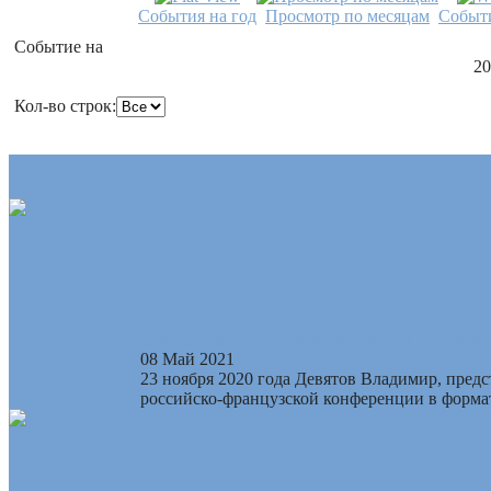
События на год
Просмотр по месяцам
Событи
Событие на
20
Кол-во строк:
Статьи и медиа
Доклад «Экологическая ответственность комп
08 Май 2021
23 ноября 2020 года Девятов Владимир, пред
российско-французской конференции в формат