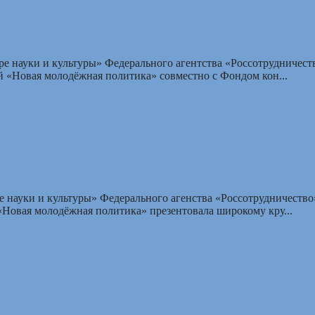
Образованию в XXI веке?»
ре науки и культуры» Федерального агентства «Россотрудничест
 «Новая молодёжная политика» совместно с Фондом кон...
вая экономическая политика для мира (Документальный фильм)
е науки и культуры» Федерального агенства «Россотрудничество
Новая молодёжная политика» презентовала широкому кру...