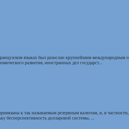
номическая политика для мира
французском языках был разослан крупнейшим международным о
мического развития, иностранных дел государст...
ривязаны к так называемым резервным валютам, и, в частности,
у бесперспективность долларовой системы, ...