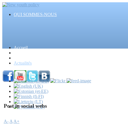
QUI SOMMES-NOUS
Accueil
Articles
Evénements
Actualités
Post in social webs
A-
A
A+