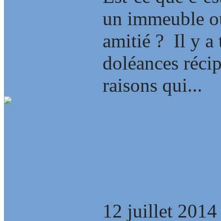
un immeuble où
amitié ? Il y a 
doléances récip
raisons qui...
Qu`est-ce que l
nouvelle étape 
12 juillet 2014