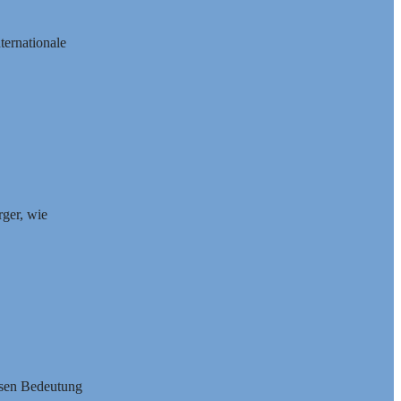
ernationale
rger, wie
essen Bedeutung