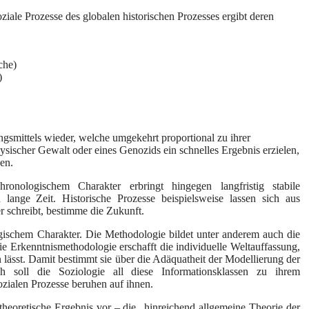
ziale Prozesse des globalen historischen Prozesses ergibt deren
che)
)
ungsmittels wieder, welche umgekehrt proportional zu ihrer
hysischer Gewalt oder eines Genozids ein schnelles Ergebnis erzielen,
en.
nologischem Charakter erbringt hingegen langfristig stabile
 lange Zeit. Historische Prozesse beispielsweise lassen sich aus
r schreibt, bestimme die Zukunft.
gischem Charakter. Die Methodologie bildet unter anderem auch die
ie Erkenntnismethodologie erschafft die individuelle Weltauffassung,
n lässt. Damit bestimmt sie über die Adäquatheit der Modellierung der
 soll die Soziologie all diese Informationsklassen zu ihrem
zialen Prozesse beruhen auf ihnen.
stheoretische Ergebnis vor – die „hinreichend allgemeine Theorie der