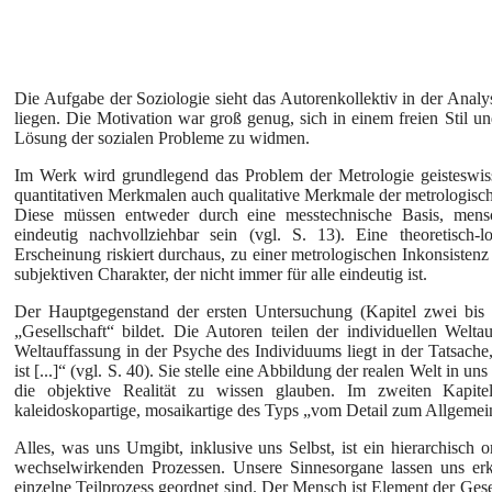
Die Aufgabe der Soziologie sieht das Autorenkollektiv in der Ana
liegen. Die Motivation war groß genug, sich in einem freien Stil un
Lösung der sozialen Probleme zu widmen.
Im Werk wird grundlegend das Problem der Metrologie geisteswisse
quantitativen Merkmalen auch qualitative Merkmale der metrologisc
Diese müssen entweder durch eine messtechnische Basis, mensc
eindeutig nachvollziehbar sein (vgl. S. 13). Eine theoretisch-l
Erscheinung riskiert durchaus, zu einer metrologischen Inkonsistenz
subjektiven Charakter, der nicht immer für alle eindeutig ist.
Der Hauptgegenstand der ersten Untersuchung (Kapitel zwei bis 
„Gesellschaft“ bildet. Die Autoren teilen der individuellen Welt
Weltauffassung in der Psyche des Individuums liegt in der Tatsache,
ist [...]“ (vgl. S. 40). Sie stelle eine Abbildung der realen Welt i
die objektive Realität zu wissen glauben. Im zweiten Kapitel
kaleidoskopartige, mosaikartige des Typs „vom Detail zum Allgeme
Alles, was uns Umgibt, inklusive uns Selbst, ist ein hierarchisch 
wechselwirkenden Prozessen. Unsere Sinnesorgane lassen uns erke
einzelne Teilprozess geordnet sind. Der Mensch ist Element der Gese