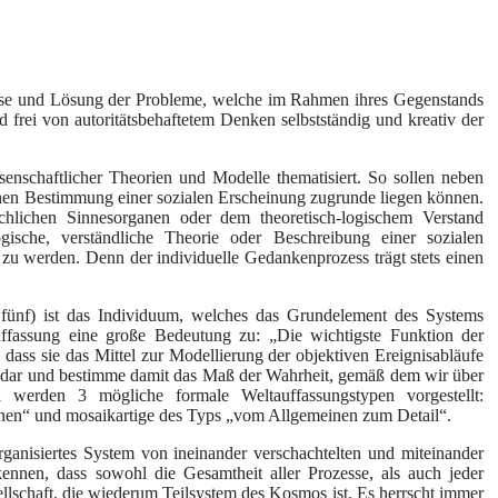
lyse und Lösung der Probleme, welche im Rahmen ihres Gegenstands
d frei von autoritätsbehaftetem Denken selbstständig und kreativ der
nschaftlicher Theorien und Modelle thematisiert. So sollen neben
hen Bestimmung einer sozialen Erscheinung zugrunde liegen können.
hlichen Sinnesorganen oder dem theoretisch-logischem Verstand
ogische, verständliche Theorie oder Beschreibung einer sozialen
 zu werden. Denn der individuelle Gedankenprozess trägt stets einen
fünf) ist das Individuum, welches das Grundelement des Systems
auffassung eine große Bedeutung zu: „Die wichtigste Funktion der
 dass sie das Mittel zur Modellierung der objektiven Ereignisabläufe
n uns dar und bestimme damit das Maß der Wahrheit, gemäß dem wir über
 werden 3 mögliche formale Weltauffassungstypen vorgestellt:
inen“ und mosaikartige des Typs „vom Allgemeinen zum Detail“.
organisiertes System von ineinander verschachtelten und miteinander
nnen, dass sowohl die Gesamtheit aller Prozesse, als auch jeder
llschaft, die wiederum Teilsystem des Kosmos ist. Es herrscht immer