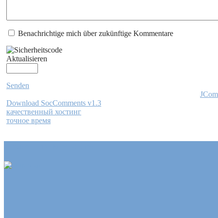
Benachrichtige mich über zukünftige Kommentare
Aktualisieren
Senden
JCom
Download SocComments v1.3
качественный хостинг
точное время
Artikel und Mediathek