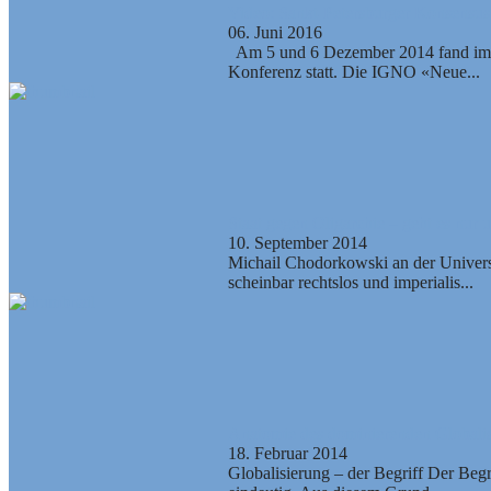
Video: Sankt-Petersburger Konsensus 
06. Juni 2016
Am 5 und 6 Dezember 2014 fand im «R
Konferenz statt. Die IGNO «Neue...
Staat gegen Oligarchie – geht es nur 
10. September 2014
Michail Chodorkowski an der Universi
scheinbar rechtslos und imperialis...
Anatomie des dominierenden Globali
18. Februar 2014
Globalisierung – der Begriff Der Begr