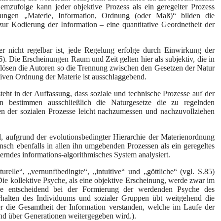
Demzufolge kann jeder objektive Prozess als ein geregelter Prozess
idungen „Materie, Information, Ordnung (oder Maß)“ bilden die
zur Kodierung der Information – eine quantitative Geordnetheit der
der nicht regelbar ist, jede Regelung erfolge durch Einwirkung der
6). Die Erscheinungen Raum und Zeit gelten hier als subjektiv, die in
lösen die Autoren so die Trennung zwischen den Gesetzen der Natur
ativen Ordnung der Materie ist ausschlaggebend.
eht in der Auffassung, dass soziale und technische Prozesse auf der
en bestimmen ausschließlich die Naturgesetze die zu regelnden
n der sozialen Prozesse leicht nachzumessen und nachzuvollziehen
, aufgrund der evolutionsbedingter Hierarchie der Materienordnung
nsch ebenfalls in allen ihn umgebenden Prozessen als ein geregeltes
uerndes informations-algorithmisches System analysiert.
elle“, „vernunftbedingte“, „intuitive“ und „göttliche“ (vgl. S.85)
e kollektive Psyche, als eine objektive Erscheinung, werde zwar im
sie entscheidend bei der Formierung der werdenden Psyche des
halten des Individuums und sozialer Gruppen übt weitgehend die
er die Gesamtheit der Information verstanden, welche im Laufe der
nd über Generationen weitergegeben wird.).