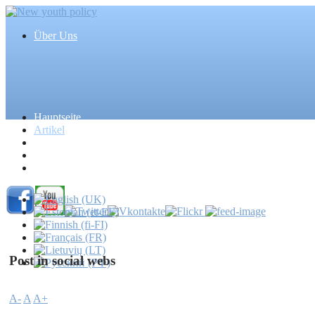
Über Uns
Hauptseite
Artikel
Ereignisse
Medien
Massenmedien
Post in social webs
A-
A
A+