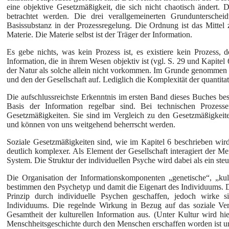
eine objektive Gesetzmäßigkeit, die sich nicht chaotisch ändert. 
betrachtet werden. Die drei verallgemeinerten Grunduntersche
Basissubstanz in der Prozessregelung. Die Ordnung ist das Mittel 
Materie. Die Materie selbst ist der Träger der Information.
Es gebe nichts, was kein Prozess ist, es existiere kein Prozess, 
Information, die in ihrem Wesen objektiv ist (vgl. S. 29 und Kapitel 
der Natur als solche allein nicht vorkommen. Im Grunde genommen 
und den der Gesellschaft auf. Lediglich die Komplexität der quantit
Die aufschlussreichste Erkenntnis im ersten Band dieses Buches best
Basis der Information regelbar sind. Bei technischen Prozess
Gesetzmäßigkeiten. Sie sind im Vergleich zu den Gesetzmäßigkeite
und können von uns weitgehend beherrscht werden.
Soziale Gesetzmäßigkeiten sind, wie im Kapitel 6 beschrieben wird
deutlich komplexer. Als Element der Gesellschaft interagiert der Me
System. Die Struktur der individuellen Psyche wird dabei als ein ste
Die Organisation der Informationskomponenten „genetische“, „kultur
bestimmen den Psychetyp und damit die Eigenart des Individuums. Di
Prinzip durch individuelle Psychen geschaffen, jedoch wirke 
Individuums. Die regelnde Wirkung in Bezug auf das soziale Ver
Gesamtheit der kulturellen Information aus. (Unter Kultur wird hi
Menschheitsgeschichte durch den Menschen erschaffen worden ist u