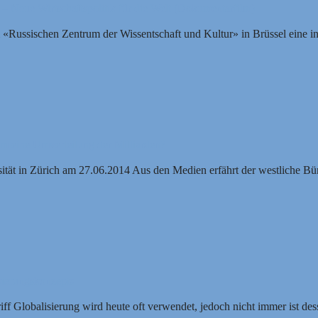
– Neue Wirtschaftspolitik für die Welt (Dokumentarfilm)
ussischen Zentrum der Wissentschaft und Kultur» in Brüssel eine int
um eine Umverteilung der Milliarden?
tät in Zürich am 27.06.2014 Aus den Medien erfährt der westliche Bü
sierungskonzepts
iff Globalisierung wird heute oft verwendet, jedoch nicht immer ist d