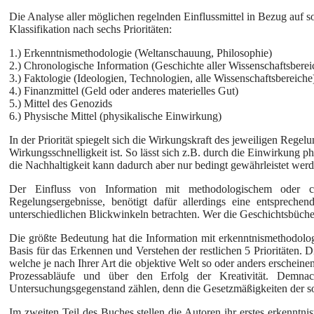
Die Analyse aller möglichen regelnden Einflussmittel in Bezug auf so
Klassifikation nach sechs Prioritäten:
1.) Erkenntnismethodologie (Weltanschauung, Philosophie)
2.) Chronologische Information (Geschichte aller Wissenschaftsberei
3.) Faktologie (Ideologien, Technologien, alle Wissenschaftsbereiche
4.) Finanzmittel (Geld oder anderes materielles Gut)
5.) Mittel des Genozids
6.) Physische Mittel (physikalische Einwirkung)
In der Priorität spiegelt sich die Wirkungskraft des jeweiligen Regel
Wirkungsschnelligkeit ist. So lässt sich z.B. durch die Einwirkung p
die Nachhaltigkeit kann dadurch aber nur bedingt gewährleistet werd
Der Einfluss von Information mit methodologischem oder chro
Regelungsergebnisse, benötigt dafür allerdings eine entsprechend
unterschiedlichen Blickwinkeln betrachten. Wer die Geschichtsbüche
Die größte Bedeutung hat die Information mit erkenntnismethodolo
Basis für das Erkennen und Verstehen der restlichen 5 Prioritäten. D
welche je nach Ihrer Art die objektive Welt so oder anders erscheine
Prozessabläufe und über den Erfolg der Kreativität. Demnach
Untersuchungsgegenstand zählen, denn die Gesetzmäßigkeiten der so
Im zweiten Teil des Buches stellen die Autoren ihr erstes erkenntni