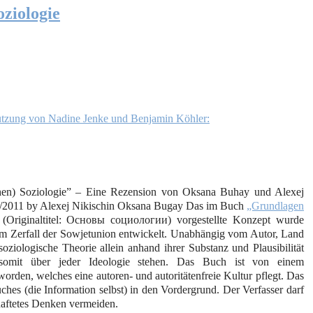
oziologie
ützung von Nadine Jenke und Benjamin Köhler:
chen) Soziologie” – Eine Rezension von Oksana Buhay und Alexej
6/2011 by Alexej Nikischin Oksana Bugay Das im Buch
„Grundlagen
(Originaltitel: Основы социологии) vorgestellte Konzept wurde
dem Zerfall der Sowjetunion entwickelt. Unabhängig vom Autor, Land
soziologische Theorie allein anhand ihrer Substanz und Plausibilität
somit über jeder Ideologie stehen. Das Buch ist von einem
worden, welches eine autoren- und autoritätenfreie Kultur pflegt. Das
Buches (die Information selbst) in den Vordergrund. Der Verfasser darf
haftetes Denken vermeiden.