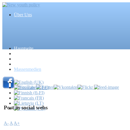
Über Uns
Hauptseite
Artikel
Ereignisse
Medien
Massenmedien
Post in social webs
A-
A
A+