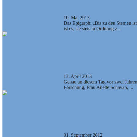
Unsere Kultur wird sich bis zur Unken
10. Mai 2013
Das Epigraph: „Bis zu den Sternen is
ist es, sie stets in Ordnung z...
Über die Bildung: im Grunde genomm
13. April 2013
Genau an diesem Tag vor zwei Jahren,
Forschung, Frau Anette Schavan, ...
Rezension: Grundlagen der (russische
01. September 2012