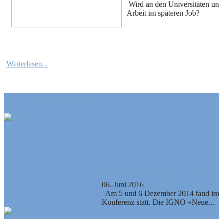
Wird an den Universitäten unn
Arbeit im späteren Job?
Weiterlesen...
Artikel und Mediathek
Video: Sankt-Petersburger Konsensus 
06. Juni 2016
Am 5 und 6 Dezember 2014 fand im «R
Konferenz statt. Die IGNO «Neue...