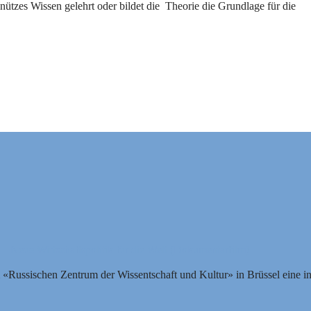
ützes Wissen gelehrt oder bildet die Theorie die Grundlage für die
– Neue Wirtschaftspolitik für die Welt (Dokumentarfilm)
ussischen Zentrum der Wissentschaft und Kultur» in Brüssel eine int