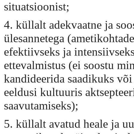
situatsioonist;
4. küllalt adekvaatne ja so
ülesannetega (ametikohtadeg
efektiivseks ja intensiivsek
ettevalmistus (ei soostu mi
kandideerida saadikuks või
eeldusi kultuuris aktseptee
saavutamiseks);
5. küllalt avatud heale ja u