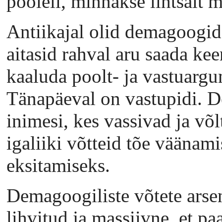
pooleli, minnakse lihtsalt 
Antiikajal olid demagoogid
aitasid rahval aru saada kee
kaaluda poolt- ja vastuargu
Tänapäeval on vastupidi. 
inimesi, kes vassivad ja võl
igaliiki võtteid tõe väänami
eksitamiseks.
Demagoogiliste võtete arsen
lihvitud ja massiivne, et p