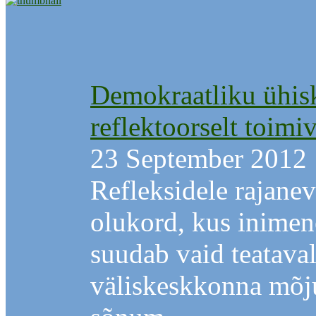
Demokraatliku ühis
reflektoorselt toimi
23 September 2012
Refleksidele rajane
olukord, kus inimene
suudab vaid teataval
väliskeskkonna mõj