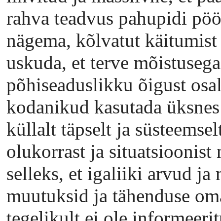
rahva teadvus pahupidi pöö
nägema, kõlvatut käitumist
uskuda, et terve mõistusega
põhiseaduslikku õigust osal
kodanikud kasutada üksnes 
küllalt täpselt ja süsteemse
olukorrast ja situatsioonist 
selleks, et igaliiki arvud j
muutuksid ja tähenduse om
tegelikult ei ole informeeri