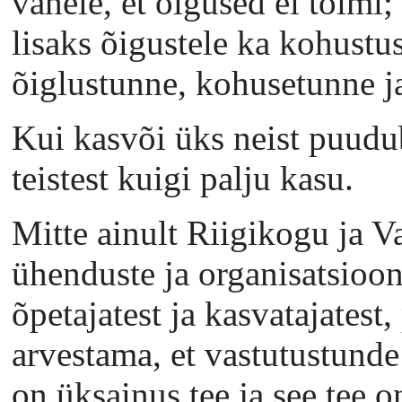
vahele, et õigused ei toimi;
lisaks õigustele ka kohustu
õiglustunne, kohusetunne j
Kui kasvõi üks neist puudub
teistest kuigi palju kasu.
Mitte ainult Riigikogu ja Va
ühenduste ja organisatsioon
õpetajatest ja kasvatajatest
arvestama, et vastutustunde
on üksainus tee ja see t