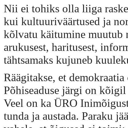
Nii ei tohiks olla liiga rask
kui kultuuriväärtused ja n
kõlvatu käitumine muutub n
arukusest, haritusest, info
tähtsamaks kujuneb kuulek
Räägitakse, et demokraatia
Põhiseaduse järgi on kõigil
Veel on ka ÜRO Inimõiguste
tunda ja austada. Paraku jä