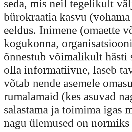
seda, mis neil tegelikult väl
bürokraatia kasvu (vohama
eeldus. Inimene (omaette v
kogukonna, organisatsiooni 
õnnestub võimalikult hästi 
olla informatiivne, laseb tav
võtab nende asemele omasu
rumalamaid (kes asuvad nag
salastama ja toimima igas
nagu ülemused on normiks 