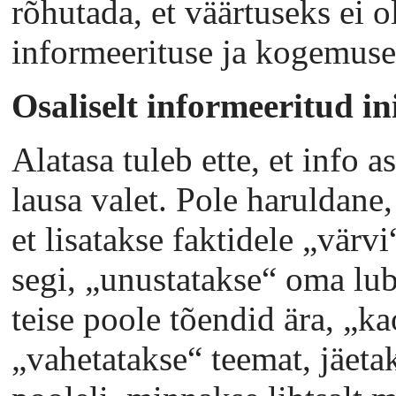
rõhutada, et väärtuseks ei ol
informeerituse ja kogemuse
Osaliselt informeeritud i
Alatasa tuleb ette, et info 
lausa valet. Pole haruldane,
et lisatakse faktidele „värvi
segi, „unustatakse“ oma lub
teise poole tõendid ära, „k
„vahetatakse“ teemat, jäetak