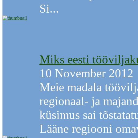
Si...
Miks eesti töövilja
10 November 2012
Meie madala töövilj
regionaal- ja majan
küsimus sai tõstatat
Lääne regiooni omav