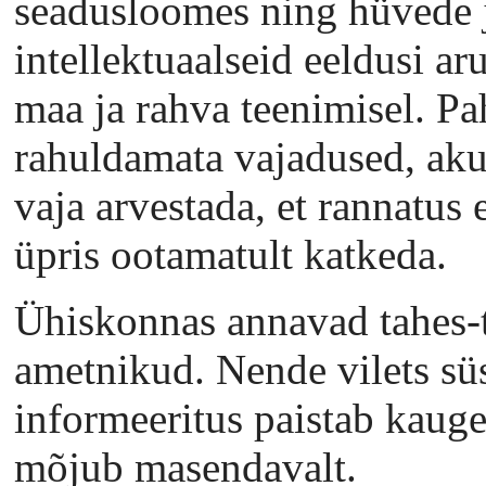
seadusloomes ning hüvede j
intellektuaalseid eeldusi a
maa ja rahva teenimisel. P
rahuldamata vajadused, aku
vaja arvestada, et rannatus 
üpris ootamatult katkeda.
Ühiskonnas annavad tahes-t
ametnikud. Nende vilets süs
informeeritus paistab kaugel
mõjub masendavalt.