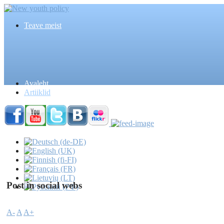
Teave meist
Avaleht
Artiiklid
Post in social webs
A-
A
A+