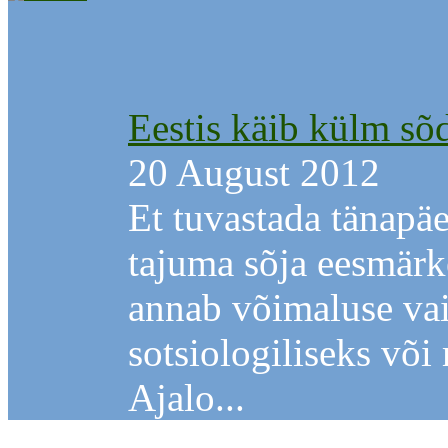
Eestis käib külm sõd
20 August 2012
Et tuvastada tänapä
tajuma sõja eesmärk
annab võimaluse vai
sotsiologiliseks võ
Ajalo...