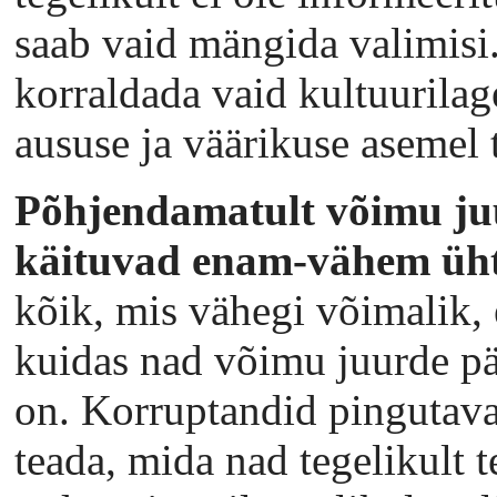
saab vaid mängida valimisi.
korraldada vaid kultuurila
aususe ja väärikuse asemel
Põhjendamatult võimu ju
käituvad enam-vähem üh
kõik, mis vähegi võimalik, e
kuidas nad võimu juurde pää
on. Korruptandid pingutavad
teada, mida nad tegelikult t