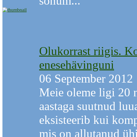
sõnum...
Olukorrast riigis. K
enesehävinguni
06 September 2012
Meie oleme ligi 20 
aastaga suutnud luu
eksisteerib kui komp
mis on allutanud ühi