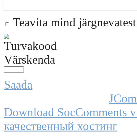
Teavita mind järgnevates
Värskenda
Saada
JCom
Download SocComments v
качественный хостинг