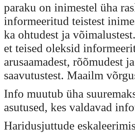
paraku on inimestel üha ra
informeeritud teistest inime
ka ohtudest ja võimalustest
et teised oleksid informeeri
arusaamadest, rõõmudest ja 
saavutustest. Maailm võrgu
Info muutub üha suuremaks 
asutused, kes valdavad info
Haridusjuttude eskaleerimise