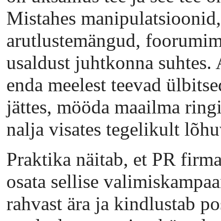
Mistahes manipulatsioonid
arutlustemängud, foorumim
usaldust juhtkonna suhtes.
enda meelest teevad ülbitse
jättes, mööda maailma ringi
nalja visates tegelikult lõ
Praktika näitab, et PR firm
osata sellise valimiskampaa
rahvast ära ja kindlustab p