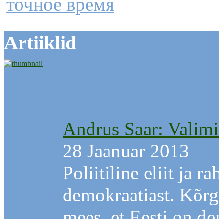
точное время
Artiiklid
Andrus Saar: Valimi
28 Jaanuar 2013
Poliitiline eliit ja 
demokraatiast. Kõr
mees, et Eesti on de