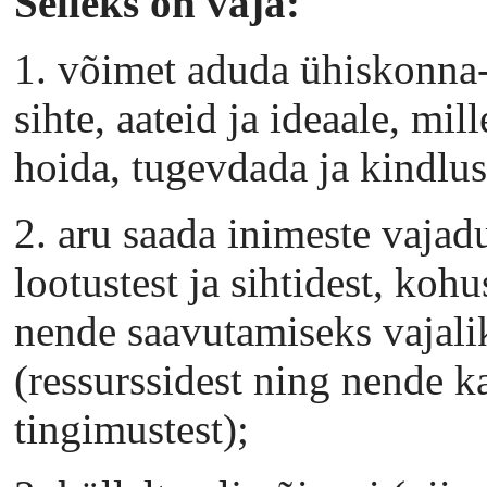
Selleks on vaja:
1. võimet aduda ühiskonna-
sihte, aateid ja ideaale, mi
hoida, tugevdada ja kindlus
2. aru saada inimeste vajadu
lootustest ja sihtidest, kohu
nende saavutamiseks vajali
(ressurssidest ning nende k
tingimustest);