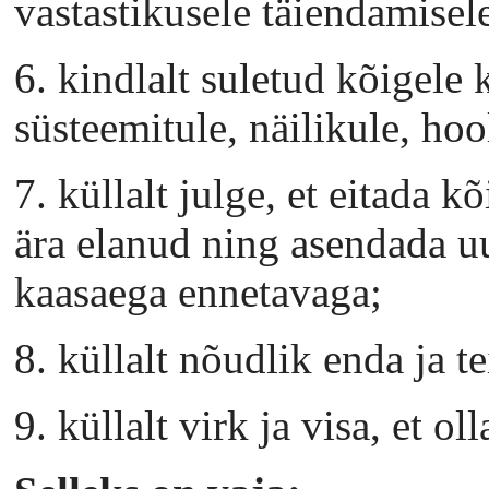
vastastikusele täiendamisel
6. kindlalt suletud kõigele k
süsteemitule, näilikule, hoo
7. küllalt julge, et eitada 
ära elanud ning asendada u
kaasaega ennetavaga;
8. küllalt nõudlik enda ja te
9. küllalt virk ja visa, et ol