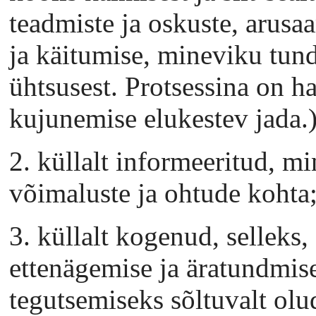
teadmiste ja oskuste, arusa
ja käitumise, mineviku tun
ühtsusest. Protsessina on h
kujunemise elukestev jada.)
2. küllalt informeeritud, m
võimaluste ja ohtude kohta
3. küllalt kogenud, selleks,
ettenägemise ja äratundmis
tegutsemiseks sõltuvalt olud