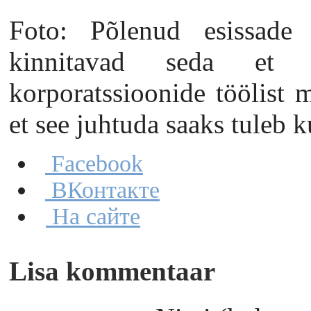
Foto: Põlenud esissade 
kinnitavad seda et i
korporatssioonide töölist m
et see juhtuda saaks tuleb 
Facebook
ВКонтакте
На сайте
Lisa kommentaar