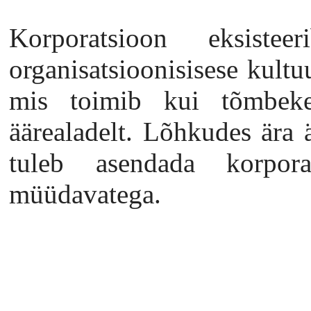
Korporatsioon eksiste
organisatsioonisisese kultuu
mis toimib kui tõmbek
äärealadelt. Lõhkudes ära 
tuleb asendada korporat
müüdavatega.