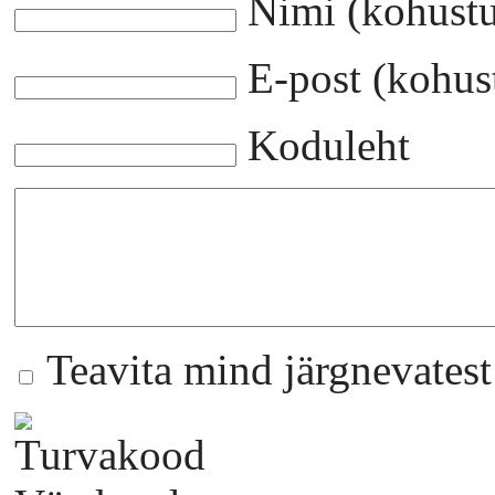
Nimi (kohustu
E-post (kohust
Koduleht
Teavita mind järgnevates