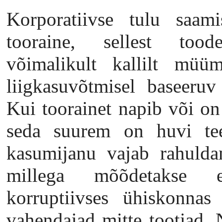
Korporatiivse tulu saami
tooraine, sellest tood
võimalikult kallilt müü
liigkasuvõtmisel baseeru
Kui toorainet napib või on 
seda suurem on huvi teen
kasumijanu vajab rahuld
millega mõõdetakse e
korruptiivses ühiskonnas
vahendajad mitte tootjad. 