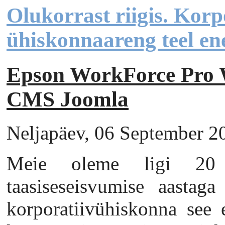
Olukorrast riigis. Korp
ühiskonnaareng teel en
Epson WorkForce Pr
CMS Joomla
Neljapäev, 06 September 20
Meie oleme ligi 20 n
taasiseseisvumise aastag
korporatiivühiskonna see e