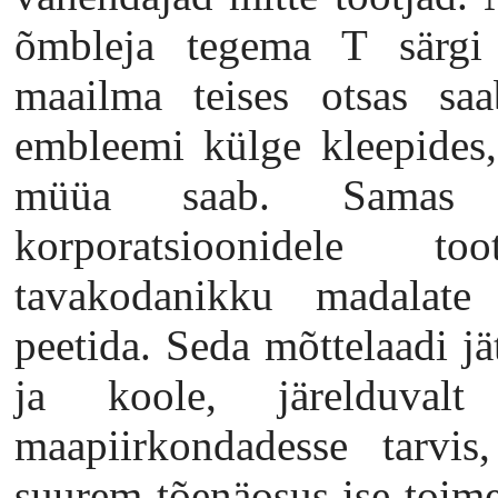
õmbleja tegema T särgi 
maailma teises otsas saa
embleemi külge kleepides,
müüa saab. Samas 
korporatsioonidele t
tavakodanikku madalate
peetida. Seda mõttelaadi jä
ja koole, järelduva
maapiirkondadesse tarvis
suurem tõenäosus ise toime