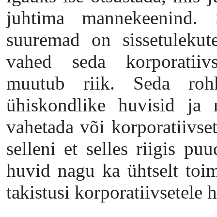
juhtima mannekeenind.
suuremad on sissetulekute
vahed seda korporatiiv
muutub riik. Seda roh
ühiskondlike huvisid ja 
vahetada või korporatiivset
selleni et selles riigis p
huvid nagu ka ühtselt toi
takistusi korporatiivsetele 