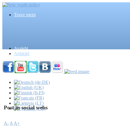
Teave meist
Avaleht
Artiiklid
Post in social webs
A-
A
A+