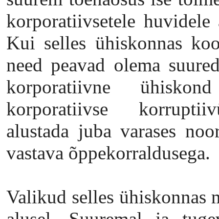
korporatiivsetele huvidele 
Kui selles ühiskonnas kool
need peavad olema suured, 
korporatiivne ühisko
korporatiivse korruptii
alustada juba varases noor
vastava õppekorraldusega.
Valikud selles ühiskonnas 
alusel. Suuremal ja tuge