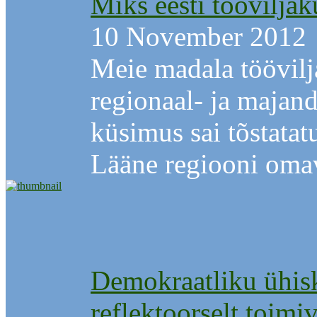
Miks eesti töövilja
10 November 2012
Meie madala töövilj
regionaal- ja majan
küsimus sai tõstatat
Lääne regiooni omav
Demokraatliku ühis
reflektoorselt toimi