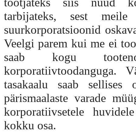
tootjateks siis nüüd k
tarbijateks, sest meil
suurkorporatsioonid oskava
Veelgi parem kui me ei tood
saab kogu tootenom
korporatiivtoodanguga. Vä
tasakaalu saab sellises 
pärismaalaste varade müü
korporatiivsetele huvidel
kokku osa.