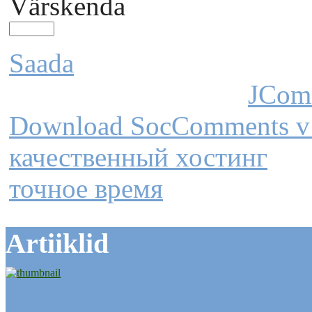
Värskenda
Saada
JCom
Download SocComments v
качественный хостинг
точное время
Artiiklid