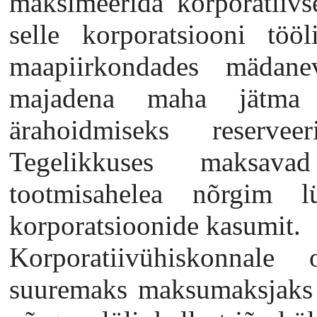
maksimeerida korporatiivs
selle korporatsiooni tö
maapiirkondades mädanev
majadena maha jätma 
ärahoidmiseks reservee
Tegelikkuses maksav
tootmisahelea nõrgim lül
korporatsioonide kasumit.
Korporatiivühiskonnal
suuremaks maksumaksjaks 