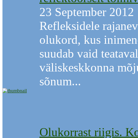
23 September 2012
Refleksidele rajane
olukord, kus inimene
suudab vaid teataval
väliskeskkonna mõj
sõnum...
Olukorrast riigis. K