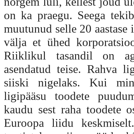
nõrgem lüli, kellest jõud ül
on ka praegu. Seega tekib
muutunud selle 20 aastase i
välja et ühed korporatsio
Riiklikul tasandil on 
asendatud teise. Rahva li
siiski nigelaks. Kui mine
ligipääsu toodete puudum
kaudu sest raha toodete 
Euroopa liidu keskmiselt