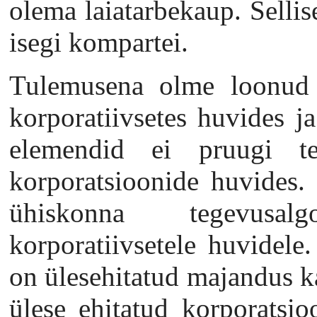
olema laiatarbekaup. Selli
isegi kompartei.
Tulemusena olme loonud r
korporatiivsetes huvides ja
elemendid ei pruugi te
korporatsioonide huvides.
ühiskonna tegevusal
korporatiivsetele huvidele.
on ülesehitatud majandus k
ülese ehitatud korporatsio