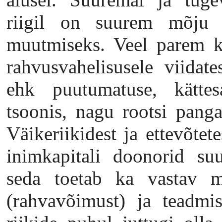
riigil on suurem mõju v
muutmiseks. Veel parem ku
rahvusvahelisusele viidate
ehk puutumatuse, kättes
tsoonis, nagu rootsi pangad
Väikeriikidest ja ettevõtet
inimkapitali doonorid suu
seda toetab ka vastav me
(rahvavõimust) ja teadmis