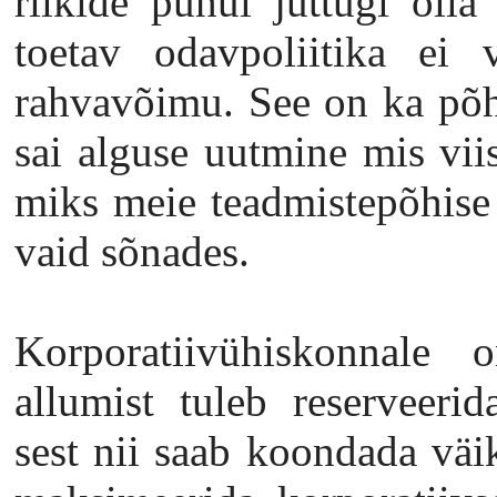
riikide puhul juttugi olla
toetav odavpoliitika ei 
rahvavõimu. See on ka põh
sai alguse uutmine mis viis
miks meie teadmistepõhise 
vaid sõnades.
Korporatiivühiskonnale
allumist tuleb reserveerid
sest nii saab koondada väik