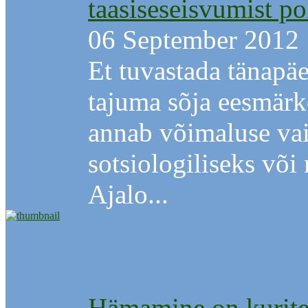
taasiseseisvumist po
06 September 2012
Et tuvastada tänapä
tajuma sõja eesmärk
annab võimaluse vai
sotsiologiliseks võ
Ajalo...
Hämamine on kurit