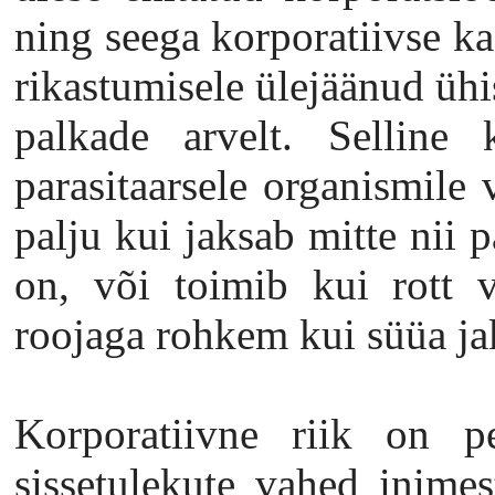
ning seega korporatiivse k
rikastumisele ülejäänud ühi
palkade arvelt. Selline 
parasitaarsele organismile 
palju kui jaksab mitte nii p
on, või toimib kui rott v
roojaga rohkem kui süüa ja
Korporatiivne riik on pe
sissetulekute vahed inimes