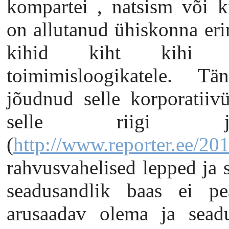
kompartei , natsism või k
on allutanud ühiskonna eri
kihid kiht kihi j
toimimisloogikatele. T
jõudnud selle korporatiiv
selle riigi juht
(
http://www.reporter.ee/201
rahvusvahelised lepped ja s
seadusandlik baas ei pe
arusaadav olema ja seadu