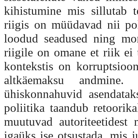
kihistumine mis sillutab t
riigis on müüdavad nii poli
loodud seadused ning mora
riigile on omane et riik ei
kontekstis on korruptsioo
altkäemaksu andmine.
ühiskonnahuvid asendataks
poliitika taandub retoorika
muutuvad autoriteetidest 
igaüks ise otsustada, mis j