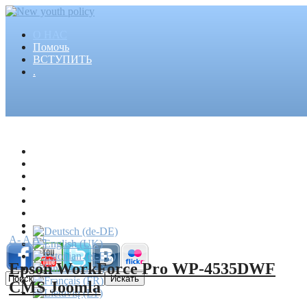
О НАС
Помочь
ВСТУПИТЬ
.
Главная
Проекты
Статьи
События
Медиа
Новости
Пресса
A-
A
A+
Epson WorkForce Pro WP-4535DWF
CMS Joomla