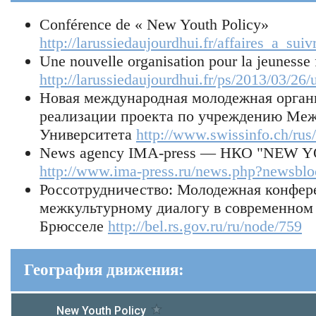
Conférence de « New Youth Policy»
http://larussiedaujourdhui.fr/affaires_a_sui
Une nouvelle organisation pour la jeunesse f
http://larussiedaujourdhui.fr/ps/2013/03/26
Новая международная молодежная органи
реализации проекта по учреждению Меж
Университета
http://www.swissinfo.ch/rus
News agency IMA-press — НКО "NEW 
http://www.ima-press.ru/news.php?newsblo
Россотрудничество: Молодежная конфер
межкультурному диалогу в современном
Брюсселе
http://bel.rs.gov.ru/ru/node/759
География движения: