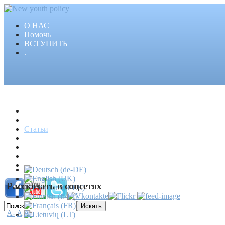
О НАС
Помочь
ВСТУПИТЬ
.
Главная
Проекты
Статьи
События
Медиа
Новости
Пресса
Рассказать в соцсетях
A-
A
A+