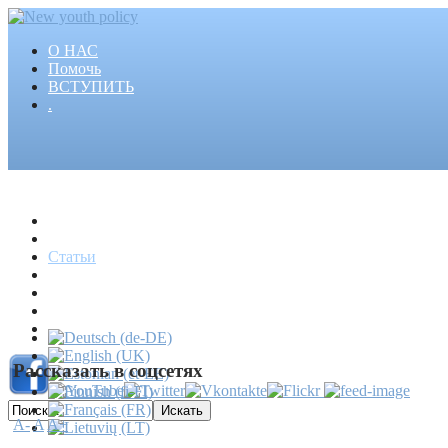
О НАС
Помочь
ВСТУПИТЬ
.
Главная
Проекты
Статьи
События
Медиа
Новости
Пресса
Рассказать в соцсетях
A-
A
A+