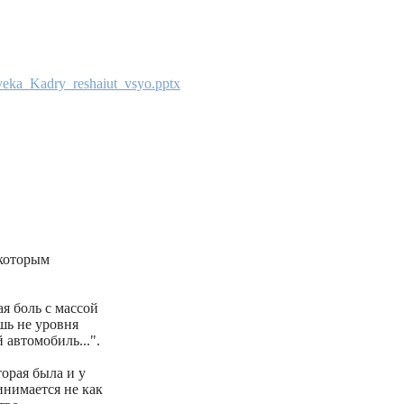
veka_Kadry_reshaiut_vsyo.pptx
 которым
я боль с массой
шь не уровня
 автомобиль...".
орая была и у
нимается не как