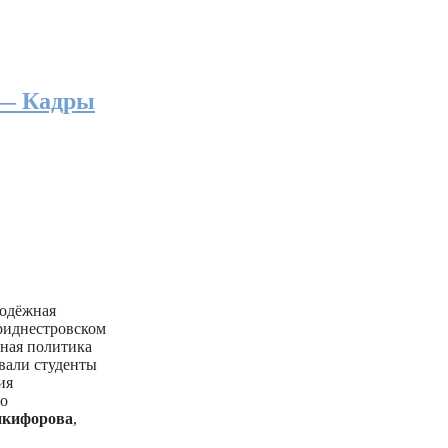
 — Кадры
лодёжная
риднестровском
ьная политика
вали студенты
ия
го
икифорова
,