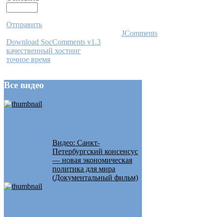
Отправить
JComments
Download SocComments v1.3
качественный хостинг
точное время
Все
видео
Видео: Санкт-
Петербургский консенсус
— новая экономическая
политика для мира
(Документальный фильм)