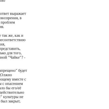
тво
т ответ выражает
воззрения, в
 проблем
ом.
 так же, как и
несоответствию
ия,
представить,
ько для того,
нной "Чайке"? -
запрещено" будет
 дОлжно
еющему вместе с
м с опасением
ало бы его/её
действительно
й" культуры не
 был закрыт,