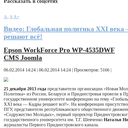
Рассказать в соцсетях
A-
A
A+
Видео: Глобальная политика XXI века
решают всё!
Epson WorkForce Pro WP-4535DWF
CMS Joomla
06.02.2014 14:24 | 06.02.2014 14:24 | Просмотров: 5166 |
25 декабря 2013 года
представители организации «Новая Мо
Политика» из России, Беларуси и Приднестровья провели в П
государственном университете конференцию на тему «Глобал
XXI века — Кадры решают всё!». На конференции присутство
ПГУ, представители республиканского общественного движен
«Содружество Молодых», первый проректор Приднестровско
государственного университета им. Т.Г. Шевченко
Наталья Н
журналисты Первого Приднестровского канала.