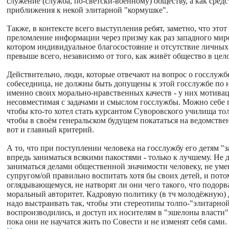
служение (служба, по-светски-воен
ному) обществу, а как средс
приближения к некой элитарной "кормушке".
Также, в контексте всего выступления ребят, заметно, что это
преломление информации через призму как раз западного миро
котором индивидуальное благосостояние и отсутствие личных
превыше всего, независимо от того, как живёт общество в цел
Действительно, люди, которые отвечают на вопрос о госслужбе
собеседница, не должны быть допущены к этой госслужбе по 
именно своих морально-нравст
венных качеств - у них мотивац
несовместимая с задачами и смыслом госслужбы. Можно себе 
чтобы кто-то хотел стать курсантом Суворовского училища тол
чтобы в своём генеральском будущем покататься на ведомстве
вот и главный критерий.
А то, что при поступлении человека на госслужбу его детям "
впредь заниматься всякими пакостями - только к лучшему. Не
заниматься делами общественной значимости человеку, не ум
супругом/ой правильно воспитать хотя бы своих детей, и пото
оглядывающемуся
, не натворят ли они чего такого, что подорв
моральный авторитет. Кадровую политику (в тч молодёжную) 
надо выстраивать так, чтобы эти стереотипы толпо-"элитарно
воспроизводилис
ь, и доступ их носителям в "эшелоны власти"
пока они не научатся жить по Совести и не изменят себя сами.