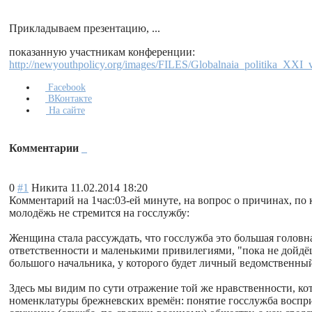
Прикладываем презентацию, ...
показанную участникам конференции:
http://newyouthpolicy.org/images/FILES/Globalnaia_politika_XXI_
Facebook
ВКонтакте
На сайте
Комментарии
0
#1
Никита
11.02.2014 18:20
Комментарий на 1час:03-ей минуте, на вопрос о причинах, по
молодёжь не стремится на госслужбу:
Женщина стала рассуждать, что госслужба это большая головна
ответственности и маленькими привилегиями, "пока не дойдё
большого начальника, у которого будет личный ведомственный
Здесь мы видим по сути отражение той же нравственности, кот
номенклатуры брежневских времён: понятие госслужба воспри