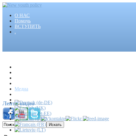
О НАС
Помочь
ВСТУПИТЬ
.
Главная
Проекты
Статьи
События
Медиа
Новости
Пресса
Лента видео
Рубрики