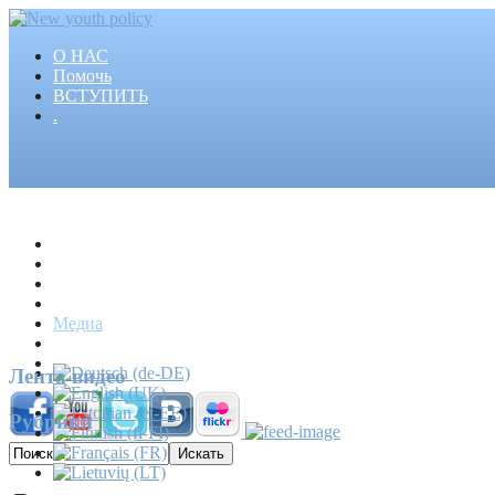
О НАС
Помочь
ВСТУПИТЬ
.
Главная
Проекты
Статьи
События
Медиа
Новости
Пресса
Лента видео
Рубрики