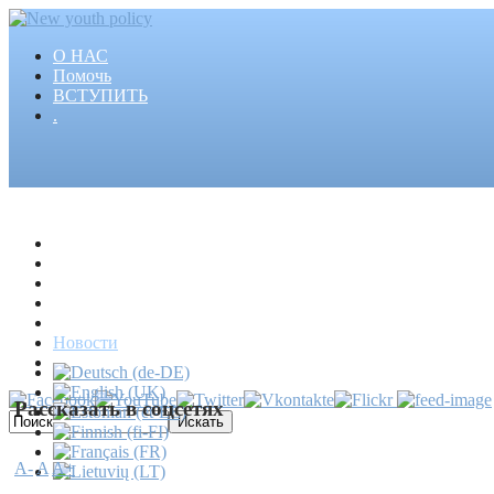
О НАС
Помочь
ВСТУПИТЬ
.
Главная
Проекты
Статьи
События
Медиа
Новости
Пресса
Рассказать в соцсетях
A-
A
A+