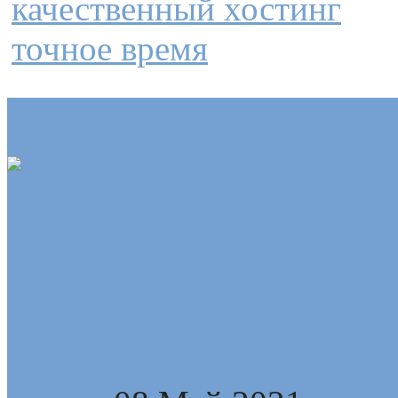
качественный хостинг
точное время
Статьи и медиа
Доклад «Экологиче
комплексной лично
Трианонском диал