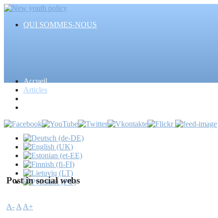
QUI SOMMES-NOUS
Accueil
Articles
Evénements
Actualités
Post in social webs
A-
A
A+