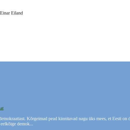
at
alt demokraatiast. Kõrgeimad pead kinnitavad nagu üks mees, et Eesti on
 eelkõige demok...