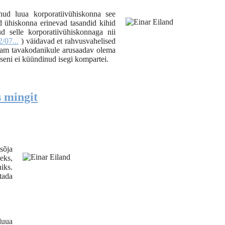
nud luua korporatiivühiskonna see
ud ühiskonna erinevad tasandid kihid
d selle korporatiivühiskonnaga nii
/07...
) väidavad et rahvusvahelised
 enam tavakodanikule arusaadav olema
iseni ei küündinud isegi kompartei.
s mingit
sõja
eks,
iks.
tada
luua