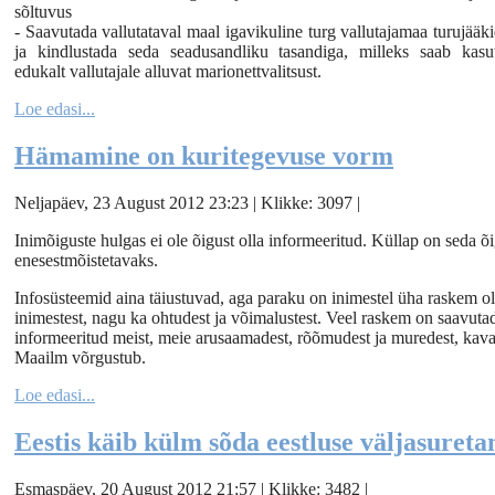
sõltuvus
- Saavutada vallutataval maal igavikuline turg vallutajamaa turujääki
ja kindlustada seda seadusandliku tasandiga, milleks saab kasu
edukalt vallutajale alluvat marionettvalitsust.
Loe edasi...
Hämamine on kuritegevuse vorm
Neljapäev, 23 August 2012 23:23 | Klikke: 3097 |
Inimõiguste hulgas ei ole õigust olla informeeritud. Küllap on seda õ
enesestmõistetavaks.
Infosüsteemid aina täiustuvad, aga paraku on inimestel üha raskem oll
inimestest, nagu ka ohtudest ja võimalustest. Veel raskem on saavutada
informeeritud meist, meie arusaamadest, rõõmudest ja muredest, kavats
Maailm võrgustub.
Loe edasi...
Eestis käib külm sõda eestluse väljasureta
Esmaspäev, 20 August 2012 21:57 | Klikke: 3482 |