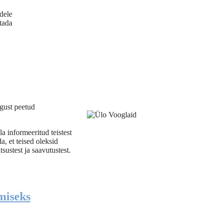
dele
tada
igust peetud
a informeeritud teistest
, et teised oleksid
ustest ja saavutustest.
miseks