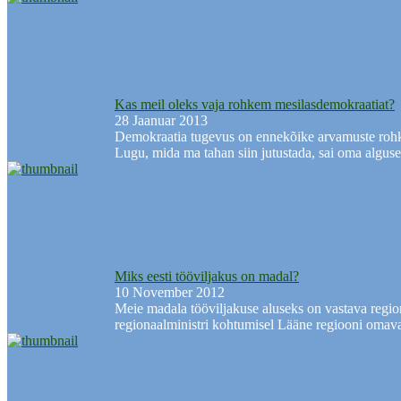
Kas meil oleks vaja rohkem mesilasdemokraatiat?
28 Jaanuar 2013
Demokraatia tugevus on ennekõike arvamuste rohk
Lugu, mida ma tahan siin jutustada, sai oma alguse 
Miks eesti tööviljakus on madal?
10 November 2012
Meie madala tööviljakuse aluseks on vastava region
regionaalministri kohtumisel Lääne regiooni omava