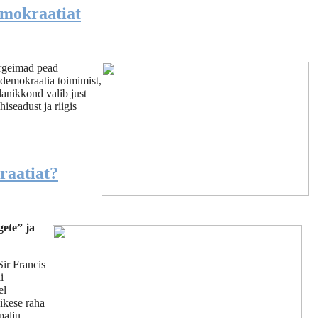
emokraatiat
Kõrgeimad pead
 demokraatia toimimist,
danikkond valib just
iseadust ja riigis
raatiat?
ete” ja
Sir Francis
i
el
äikese raha
palju