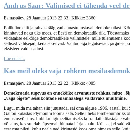
Andrus Saar: Valimised ei tähenda veel d
Esmaspäev, 28 Jaanuar 2013 22:33 | Klikke: 3360 |
Poliitiline eliit ja rahvas räägivad ennastunustavalt demokraatiast. 
kinnitavad nagu üks mees, et Eesti on demokraatlik riik. Tõestamaks
viidatakse eelkõige demokraatlikele valimistele, mille tulemusena ko
sellised valitsejad, keda soovivad. Valitud aga tegutsevad, järgides põh
eksisteerivaid seadusi.
Loe edasi...
Kas meil oleks vaja rohkem mesilasdemok
Esmaspäev, 28 Jaanuar 2013 22:22 | Klikke: 4085 |
Demokraatia tugevus on ennekõike arvamuste rohkus, mitte „õig
„väga õigete” seisukohtade enamhäälega valdavaks muutmine.
Lugu, mida ma tahan siin jutustada, sai oma alguse 1906. aastal, kui 
Galton külastas Plymouthi loomalaata. Selle üheks tõmbenumbriks ol
ennustusvõistlus. Publiku ligimeelitamiseks korraldati külastajate vah
võistlus, kes suudab täpsemalt hinnata härja kaalu. Külastajad said v
eest osta pileti, kuhu peale nad kirjutasid koos oma nimega selle, kui 