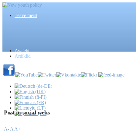
Teave meist
Avaleht
Artiiklid
Post in social webs
A-
A
A+