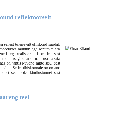
onud reflektoorselt
a sellest tulenevalt ühiskond suudab
ja möödudes muutub aga sõnumite arv
neda ega realiseerida lahendeid sest
imaldab isegi ebanormaalsusi hakata
s on tähtis kuvand mitte sisu, sest
uvandile. Sellel ühiskonnale on omane
ine et see looks kindlustunnet sest
aareng teel