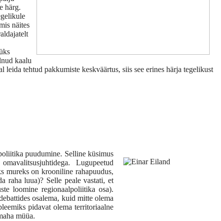
e härg.
egelikule
mis näites
ldajatelt
 üks
olnud kaalu
l leida tehtud pakkumiste keskväärtus, siis see erines härja tegelikust
poliitika puudumine. Selline küsimus
 omavalitsusjuhtidega. Lugupeetud
eks mureks on krooniline rahapuudus,
da raha luua)? Selle peale vastati, et
ste loomine regionaalpoliitika osa).
debattides osalema, kuid mitte olema
leemiks pidavat olema territoriaalne
a maha müüa.