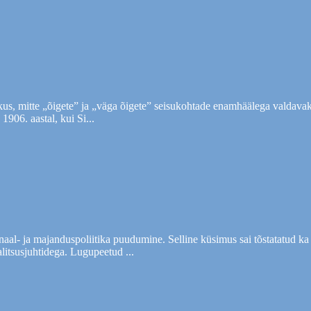
us, mitte „õigete” ja „väga õigete” seisukohtade enamhäälega valdava
1906. aastal, kui Si...
aal- ja majanduspoliitika puudumine. Selline küsimus sai tõstatatud ka
litsusjuhtidega. Lugupeetud ...