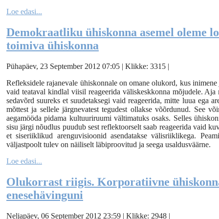
Loe edasi...
Demokraatliku ühiskonna asemel oleme lo
toimiva ühiskonna
Pühapäev, 23 September 2012 07:05 | Klikke: 3315 |
Refleksidele rajanevale ühiskonnale on omane olukord, kus inimene j
vaid teataval kindlal viisil reageerida väliskeskkonna mõjudele. A
sedavõrd suureks et suudetaksegi vaid reageerida, mitte luua ega are
mõttest ja sellele järgnevatest tegudest ollakse võõrdunud. See võ
aegamööda pidama kultuuriruumi vältimatuks osaks. Selles ühiskonna
sisu järgi nõudlus puudub sest reflektoorselt saab reageerida vaid k
et siseriiklikud arenguvisioonid asendatakse välisriiklikega. Peam
väljastpoolt tulev on näiliselt läbiproovitud ja seega usaldusväärne.
Loe edasi...
Olukorrast riigis. Korporatiivne ühiskonn
enesehävinguni
Neljapäev, 06 September 2012 23:59 | Klikke: 2948 |