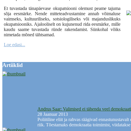
Et tuvastada tänapäevase okupatsiooni olemust peame tajuma
sõja eesmärke. Nende mitteteadvustamine annab võimaluse
vaimseks, kultuuriliseks, sotsiologiliseks või majanduslikuks
okupatsiooniks. Ajalooliselt on kujunenud rida eesmärke, mille
kaudu saame tuvastada ründe rakendamist. Siinkohal võiks
nimetada mõned tähtsamad.
Loe edasi...
Artiiklid
Andrus Saar: Valimised ei tähenda veel demokraati
28 Jaanuar 2013
Poliitiline eliit ja rahvas räägivad ennastunustav
riik. Tõestamaks demokraatia toimimist, viidatakse