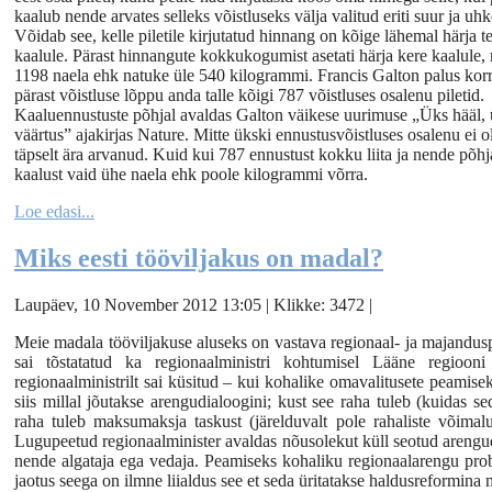
kaalub nende arvates selleks võistluseks välja valitud eriti suur ja uhk
Võidab see, kelle piletile kirjutatud hinnang on kõige lähemal härja t
kaalule. Pärast hinnangute kokkukogumist asetati härja kere kaalule, 
1198 naela ehk natuke üle 540 kilogrammi. Francis Galton palus korra
pärast võistluse lõppu anda talle kõigi 787 võistluses osalenu piletid.
Kaaluennustuste põhjal avaldas Galton väikese uurimuse „Üks hääl,
väärtus” ajakirjas Nature. Mitte ükski ennustusvõistluses osalenu ei 
täpselt ära arvanud. Kuid kui 787 ennustust kokku liita ja nende põhja
kaalust vaid ühe naela ehk poole kilogrammi võrra.
Loe edasi...
Miks eesti tööviljakus on madal?
Laupäev, 10 November 2012 13:05 | Klikke: 3472 |
Meie madala tööviljakuse aluseks on vastava regionaal- ja majandus
sai tõstatatud ka regionaalministri kohtumisel Lääne regiooni
regionaalministrilt sai küsitud – kui kohalike omavalitusete peamis
siis millal jõutakse arengudialoogini; kust see raha tuleb (kuidas se
raha tuleb maksumaksja taskust (järelduvalt pole rahaliste võimalu
Lugupeetud regionaalminister avaldas nõusolekut küll seotud arengu
nende algataja ega vedaja. Peamiseks kohaliku regionaalarengu prob
jaotus seega on ilmne liialdus see et seda üritatakse haldusreformin