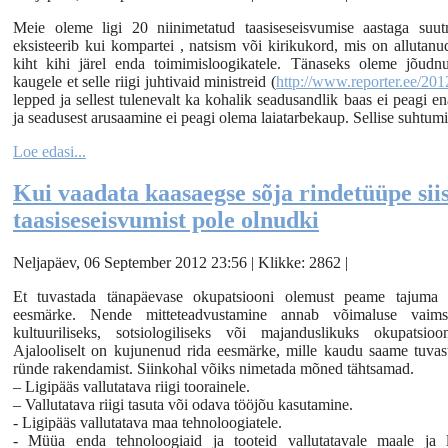
Meie oleme ligi 20 niinimetatud taasiseseisvumise aastaga suut
eksisteerib kui kompartei , natsism või kirikukord, mis on allutan
kiht kihi järel enda toimimisloogikatele. Tänaseks oleme jõudnu
kaugele et selle riigi juhtivaid ministreid (
http://www.reporter.ee/2012
lepped ja sellest tulenevalt ka kohalik seadusandlik baas ei peagi
ja seadusest arusaamine ei peagi olema laiatarbekaup. Sellise suhtum
Loe edasi...
Kui vaadata kaasaegse sõja rindetüüpe sii
taasiseseisvumist pole olnudki
Neljapäev, 06 September 2012 23:56 | Klikke: 2862 |
Et tuvastada tänapäevase okupatsiooni olemust peame tajuma 
eesmärke. Nende mitteteadvustamine annab võimaluse vaims
kultuuriliseks, sotsiologiliseks või majanduslikuks okupatsioon
Ajalooliselt on kujunenud rida eesmärke, mille kaudu saame tuvas
ründe rakendamist. Siinkohal võiks nimetada mõned tähtsamad.
– Ligipääs vallutatava riigi toorainele.
– Vallutatava riigi tasuta või odava tööjõu kasutamine.
- Ligipääs vallutatava maa tehnoloogiatele.
- Müüa enda tehnoloogiaid ja tooteid vallutatavale maale ja 