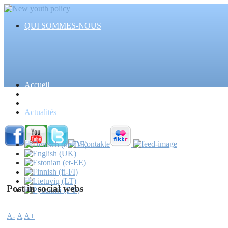
QUI SOMMES-NOUS
Accueil
Articles
Evénements
Actualités
Post in social webs
A-
A
A+