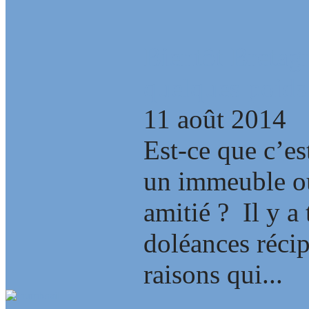
Bientôt Bretag
quelques poids
11 août 2014
Est-ce que c’es
un immeuble où
amitié ? Il y a 
doléances récip
raisons qui...