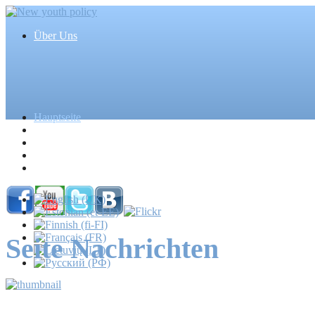
Über Uns
Hauptseite
Artikel
Ereignisse
Medien
Massenmedien
Seite Nachrichten