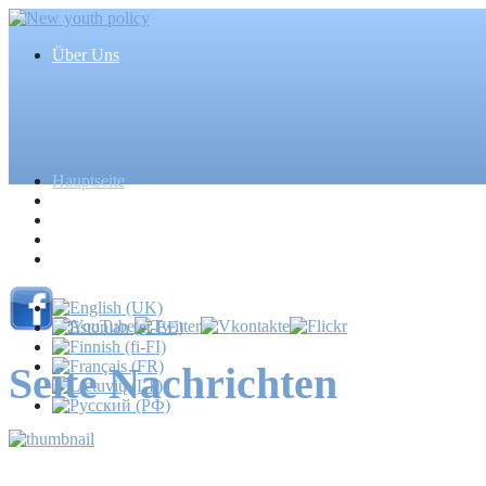
Über Uns
Hauptseite
Artikel
Ereignisse
Medien
Massenmedien
Seite Nachrichten