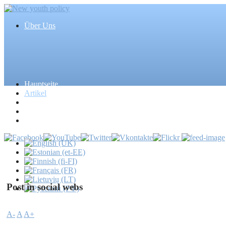
Über Uns
Hauptseite
Artikel
Ereignisse
Medien
Massenmedien
Post in social webs
A-
A
A+