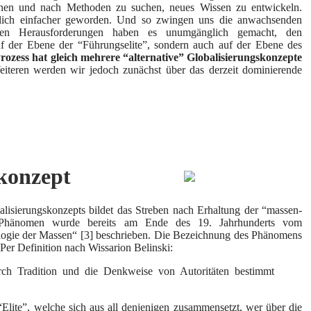
nen und nach Methoden zu suchen, neues Wissen zu entwickeln.
chtlich einfacher geworden. Und so zwingen uns die anwachsenden
en Herausforderungen haben es unumgänglich gemacht, den
uf der Ebene der “Führungselite”, sondern auch auf der Ebene des
Prozess hat gleich mehrere “alternative” Globalisierungskonzepte
eiteren werden wir jedoch zunächst über das derzeit dominierende
konzept
lisierungskonzepts bildet das Streben nach Erhaltung der “massen-
eses Phänomen wurde bereits am Ende des 19. Jahrhunderts vom
ogie der Massen“ [3] beschrieben. Die Bezeichnung des Phänomens
. Per Definition nach Wissarion Belinski:
h Tradition und die Denkweise von Autoritäten bestimmt
Elite”, welche sich aus all denjenigen zusammensetzt, wer über die