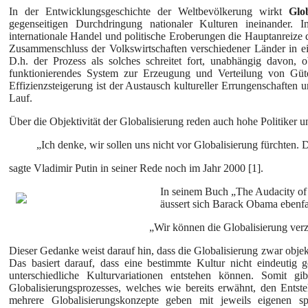
In der Entwicklungsgeschichte der Weltbevölkerung wirkt
Glo
gegenseitigen Durchdringung nationaler Kulturen ineinander. 
internationale Handel und politische Eroberungen die Hauptanreize d
Zusammenschluss der Volkswirtschaften verschiedener Länder in eine
D.h. der Prozess als solches schreitet fort, unabhängig davon, 
funktionierendes System zur Erzeugung und Verteilung von Gütern
Effizienzsteigerung ist der Austausch kultureller Errungenschaften 
Lauf.
Über die Objektivität der Globalisierung reden auch hohe Politiker un
„Ich denke, wir sollen uns nicht vor Globalisierung fürchten. D
sagte Vladimir Putin in seiner Rede noch im Jahr 2000 [1].
In seinem Buch „The Audacity o
äussert sich Barack Obama ebenfa
„Wir können die Globalisierung verzöge
Dieser Gedanke weist darauf hin, dass die Globalisierung zwar objekt
Das basiert darauf, dass eine bestimmte Kultur nicht eindeutig 
unterschiedliche Kulturvariationen entstehen können. Somit gib
Globalisierungsprozesses, welches wie bereits erwähnt, den Entste
mehrere Globalisierungskonzepte geben mit jeweils eigenen s