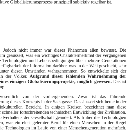
ktive Globalisierungsprozess prinzipiell subjektiv regelbar ist.
.
Jedoch nicht immer war dieses Phänomen allen bewusst. Die
 kaum geäussert, was ein wichtiges Charaktermerkmal der vergangenen
die Technologien und Lebensbedingungen über mehrere Generationen
fügbarkeit der Information darüber, was in der Welt geschieht, sehr
 unter diesen Umständen wahrgenommen. So entwickelte sich der
ein der Völker.
Aufgrund dieser fehlenden Wahrnehmung der
ines einzigen Globalisierungsprojekts, möglich gewesen.
Das ist
ng.
 wesentlich von der vorhergehenden. Zwar ist das führende
rung dieses Konzepts in der Sackgasse. Das äussert sich heute in der
okulturellen Bereich). In einigen Kreisen bezeichnet man diese
 schneller fortschreitenden technischen Entwicklung der Zivilisation.
ialverhaltens der Gesellschaft geändert. Als früher die Technologien
n, war ein einst gelernter Beruf für einen Menschen in der Regel
 die Technologien im Laufe von einer Menschengeneration mehrfach,