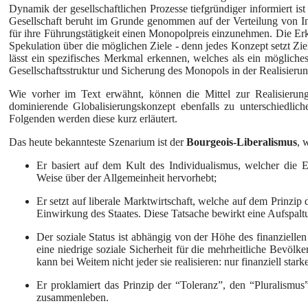
Dynamik der gesellschaftlichen Prozesse tiefgründiger informiert is
Gesellschaft beruht im Grunde genommen auf der Verteilung von Inf
für ihre Führungstätigkeit einen Monopolpreis einzunehmen. Die Erke
Spekulation über die möglichen Ziele - denn jedes Konzept setzt Zie
lässt ein spezifisches Merkmal erkennen, welches als ein mögliche
Gesellschaftsstruktur und Sicherung des Monopols in der Realisieru
Wie vorher im Text erwähnt, können die Mittel zur Realisierung 
dominierende Globalisierungskonzept ebenfalls zu unterschiedlic
Folgenden werden diese kurz erläutert.
Das heute bekannteste Szenarium ist der
Bourgeois-Liberalismus
, 
Er basiert auf dem Kult des Individualismus, welcher die E
Weise über der Allgemeinheit hervorhebt;
Er setzt auf liberale Marktwirtschaft, welche auf dem Prinzi
Einwirkung des Staates. Diese Tatsache bewirkt eine Aufspalt
Der soziale Status ist abhängig von der Höhe des finanziell
eine niedrige soziale Sicherheit für die mehrheitliche Bevölk
kann bei Weitem nicht jeder sie realisieren: nur finanziell st
Er proklamiert das Prinzip der “Toleranz”, den “Pluralismus
zusammenleben.