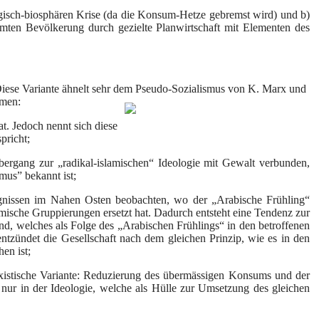
ogisch-biosphären Krise (da die Konsum-Hetze gebremst wird) und b)
ten Bevölkerung durch gezielte Planwirtschaft mit Elementen des
Diese Variante ähnelt sehr dem Pseudo-Sozialismus von K. Marx und
mmen:
aat. Jedoch nennt sich diese
pricht;
Übergang zur „radikal-islamischen“ Ideologie mit Gewalt verbunden,
mus” bekannt ist;
ignissen im Nahen Osten beobachten, wo der „Arabische Frühling“
amische Gruppierungen ersetzt hat. Dadurch entsteht eine Tendenz zur
nd, welches als Folge des „Arabischen Frühlings“ in den betroffenen
 entzündet die Gesellschaft nach dem gleichen Prinzip, wie es in den
en ist;
rxistische Variante: Reduzierung des übermässigen Konsums und der
t nur in der Ideologie, welche als Hülle zur Umsetzung des gleichen