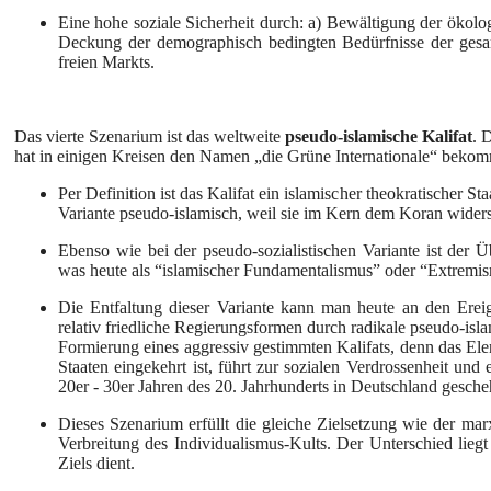
Eine hohe soziale Sicherheit durch: a) Bewältigung der ökol
Deckung der demographisch bedingten Bedürfnisse der gesam
freien Markts.
Das vierte Szenarium ist das weltweite
pseudo-islamische Kalifat
. 
hat in einigen Kreisen den Namen „die Grüne Internationale“ beko
Per Definition ist das Kalifat ein islamischer theokratischer St
Variante pseudo-islamisch, weil sie im Kern dem Koran widers
Ebenso wie bei der pseudo-sozialistischen Variante ist der 
was heute als “islamischer Fundamentalismus” oder “Extremis
Die Entfaltung dieser Variante kann man heute an den Ere
relativ friedliche Regierungsformen durch radikale pseudo-isl
Formierung eines aggressiv gestimmten Kalifats, denn das Ele
Staaten eingekehrt ist, führt zur sozialen Verdrossenheit und
20er - 30er Jahren des 20. Jahrhunderts in Deutschland gescheh
Dieses Szenarium erfüllt die gleiche Zielsetzung wie der ma
Verbreitung des Individualismus-Kults. Der Unterschied lieg
Ziels dient.