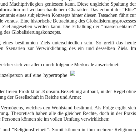
t und Machtprivilegien geniessen kann. Diese ungleiche Spaltung der
ormation mit weltanschaulichem Charakter. Das erlaubt der “Elite”
nntnis eines subjektiven Konzepts hinter diesen Tatsachen führt zur
le voraus. Eine historische Betrachtung des Globalisierungsprozesses
s Ziel angesehen werden kann: Die Erhaltung der “massen-elitären”
ng des Globalisierungskonzepts.
eines bestimmten Ziels unterschiedlich sein. So greift das heute
hen Szenarien zur Verwirklichung des ein und desselben Ziels. Im
welcher sich vor allem durch folgende Merkmale auszeichnet:
inzelperson auf eine hypertrophe
p der freien Produktion-Konsum-Beziehung aufbaut, in der Regel ohne
ung der Gesellschaft in Reiche und Arme;
en Vermögens, welches den Wohlstand bestimmt. Als Folge ergibt sich
erung. Theoretisch haben alle die gleichen Rechte, doch in der Praxis
arke Personen können sie im vollen Umfang verwirklichen;
” und “Religionsfreiheit”. Somit können in ihm mehrere Religionen