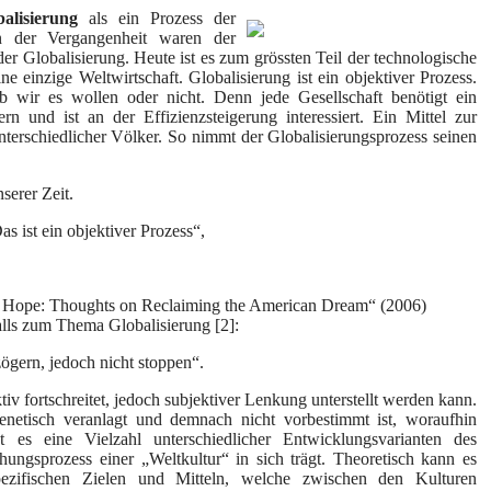
balisierung
als ein Prozess der
In der Vergangenheit waren der
er Globalisierung. Heute ist es zum grössten Teil der technologische
 einzige Weltwirtschaft. Globalisierung ist ein objektiver Prozess.
ob wir es wollen oder nicht. Denn jede Gesellschaft benötigt ein
 und ist an der Effizienzsteigerung interessiert. Ein Mittel zur
unterschiedlicher Völker. So nimmt der Globalisierungsprozess seinen
serer Zeit.
as ist ein objektiver Prozess“,
f Hope: Thoughts on Reclaiming the American Dream“ (2006)
lls zum Thema Globalisierung [2]:
rn, jedoch nicht stoppen“.
iv fortschreitet, jedoch subjektiver Lenkung unterstellt werden kann.
genetisch veranlagt und demnach nicht vorbestimmt ist, woraufhin
t es eine Vielzahl unterschiedlicher Entwicklungsvarianten des
hungsprozess einer „Weltkultur“ in sich trägt. Theoretisch kann es
pezifischen Zielen und Mitteln, welche zwischen den Kulturen