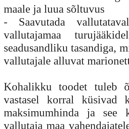
maale ja luua sõltuvus
- Saavutada vallutatava
vallutajamaa turujääkid
seadusandliku tasandiga, mi
vallutajale alluvat marionet
Kohalikku toodet tuleb õp
vastasel korral küsivad k
maksimumhinda ja see k
vallutaja maa vahendajatel