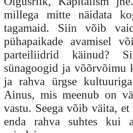
Õigusriik, Kapitalism jne
millega mitte näidata ko
tagamaid. Siin võib vaid
pühapaikade avamisel või
parteiliidrid käinud? 
sünagoogid ja võõrvõimu ki
ja rahva ürgse kultuuriga 
Ainus, mis meenub on väg
vastu. Seega võib väita, et
enda rahva suhtes kui a