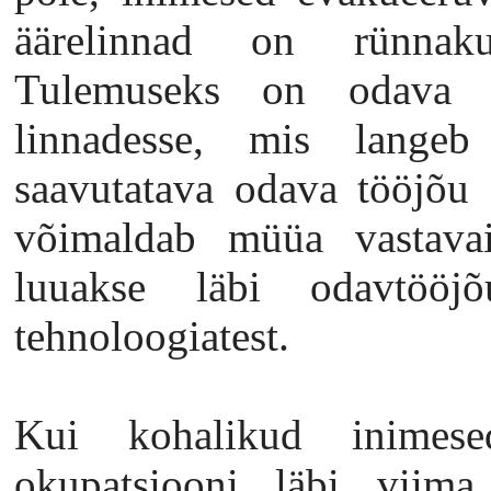
äärelinnad on rünnakut
Tulemuseks on odava tö
linnadesse, mis langeb
saavutatava odava tööjõu
võimaldab müüa vastavaid
luuakse läbi odavtööjõ
tehnoloogiatest.
Kui kohalikud inimes
okupatsiooni läbi viima