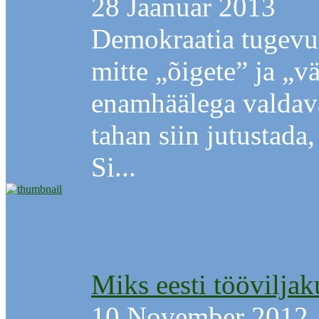
28 Jaanuar 2013
Demokraatia tugevu
mitte „õigete” ja „v
enamhäälega valdav
tahan siin jutustada
Si...
Miks eesti töövilja
10 November 2012