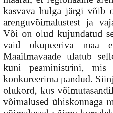
kasvava hulga järgi võib ot
arenguvõimalustest ja vaj
Või on olud kujundatud sel
vaid okupeeriva maa ette
Maailmavaade ulatub selle
kuni peaministrini, mis
konkureerima pandud. Siinj
olukord, kus võimutasandil
võimalused ühiskonnaga ma
võimalused võimu korralek