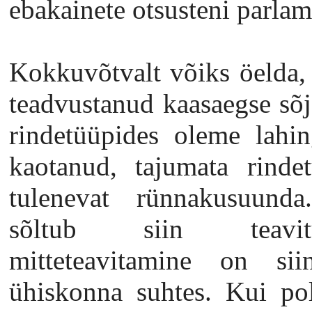
ebakainete otsusteni parlam
Kokkuvõtvalt võiks öelda, 
teadvustanud kaasaegse sõj
rindetüüpides oleme lahin
kaotanud, tajumata rindet
tulenevat rünnakusuund
sõltub siin teavitu
mitteteavitamine on sii
ühiskonna suhtes. Kui pol