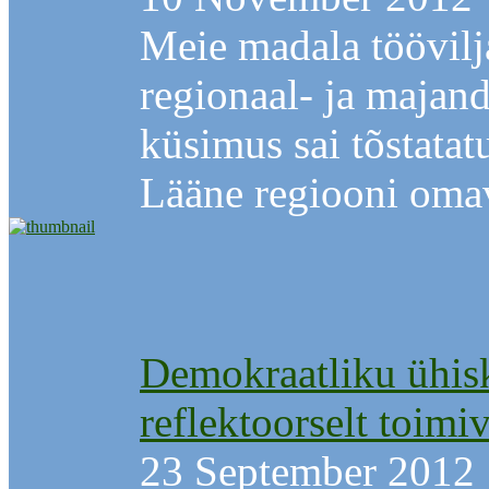
Meie madala töövilj
regionaal- ja majan
küsimus sai tõstatat
Lääne regiooni omav
Demokraatliku ühis
reflektoorselt toimi
23 September 2012