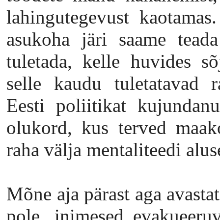
lahingutegevust kaotamas.
asukoha järi saame teada 
tuletada, kelle huvides sõ
selle kaudu tuletatavad ra
Eesti poliitikat kujundan
olukord, kus terved maak
raha välja mentaliteedi alus
Mõne aja pärast aga avastat
pole, inimesed evakueeru