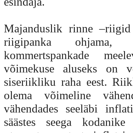
esindaja.
Majanduslik rinne –riigi
riigipanka ohjama,
kommertspankade meelev
võimekuse aluseks on v
siseriikliku raha eest. Rii
olema võimeline vähen
vähendades seeläbi inflat
säästes seega kodanike h