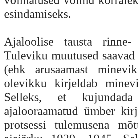
esindamiseks.
Ajaloolise tausta rinne-
Tuleviku muutused saavad 
(ehk arusaamast mineviku
olevikku kirjeldab minev
Selleks, et kujundad
ajalooraamatud ümber kirj
protsessi tulemusena mõtt