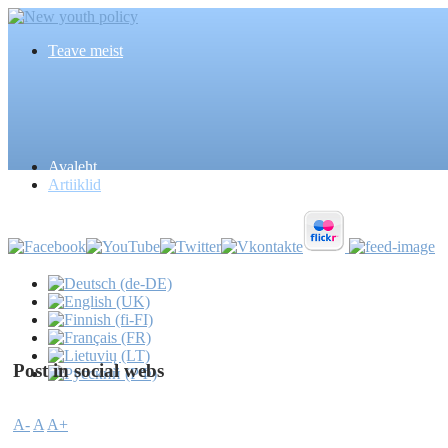
Teave meist
Avaleht
Artiiklid
Post in social webs
A-
A
A+