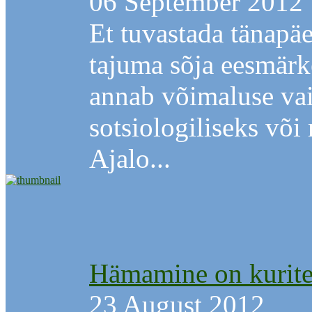
06 September 2012
Et tuvastada tänapä
tajuma sõja eesmärk
annab võimaluse vai
sotsiologiliseks võ
Ajalo...
Hämamine on kurit
23 August 2012