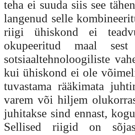
teha ei suuda siis see tähe
langenud selle kombineerit
riigi ühiskond ei teadvu
okupeeritud maal sest
sotsiaaltehnoloogiliste vah
kui ühiskond ei ole võimel
tuvastama rääkimata juhtim
varem või hiljem olukorras
juhitakse sind ennast, kog
Sellised riigid on sõja