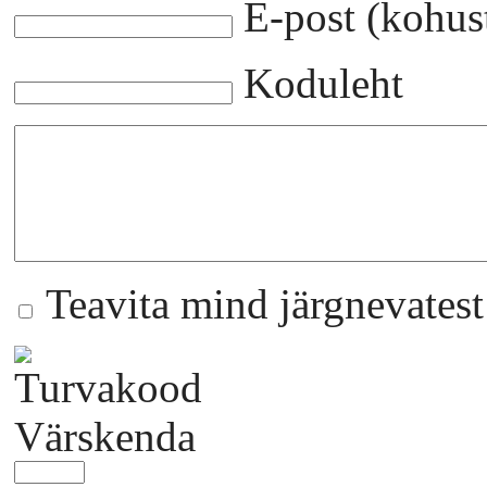
E-post (kohust
Koduleht
Teavita mind järgnevates
Värskenda