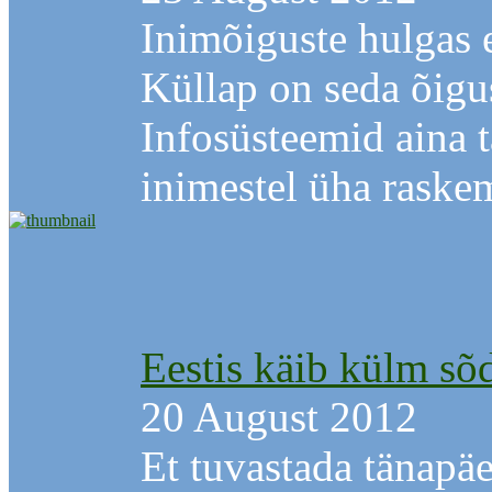
Inimõiguste hulgas e
Küllap on seda õigu
Infosüsteemid aina 
inimestel üha raskem 
Eestis käib külm sõd
20 August 2012
Et tuvastada tänapä