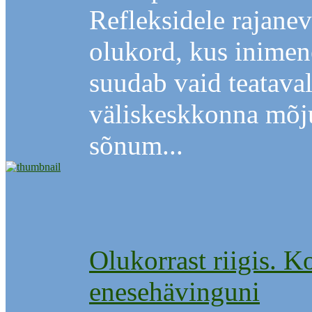
Refleksidele rajane
olukord, kus inimene
suudab vaid teataval
väliskeskkonna mõj
sõnum...
Olukorrast riigis. K
enesehävinguni