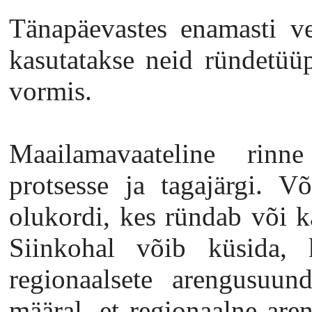
Tänapäevastes enamasti ve
kasutatakse neid ründetüü
vormis.
Maailamavaateline rinn
protsesse ja tagajärgi. V
olukordi, kes ründab või k
Siinkohal võib küsida, 
regionaalsete arengusuund
määral, et regionaalne are