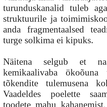
turunduskanalid tuleb ag
struktuurile ja toimimiskoo
anda fragmentaalsed tead
turge solkima ei kipuks.
Näitena selgub et naa
kemikaalivaba ökoõuna t
tõkendite tulemusena koha
Vaadeldes poelette saa
toodete mahu kahanemist, 