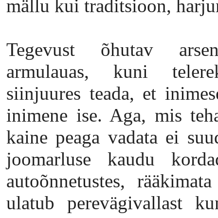
mällu kui traditsioon, har
Tegevust õhutav arsena
armulauas, kuni telere
siinjuures teada, et inime
inimene ise. Aga, mis teh
kaine peaga vadata ei suu
joomarluse kaudu korda
autoõnnetustes, rääkimata
ulatub perevägivallast ku