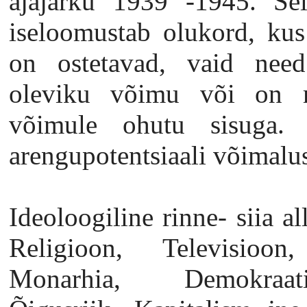
ajajärku 1939 -1945. Sel
iseloomustab olukord, kus 
on ostetavad, vaid need
oleviku võimu või on me
võimule ohutu sisuga. 
arengupotentsiaali võimalu
Ideoloogiline rinne- siia a
Religioon, Televisioo
Monarhia, Demokraati