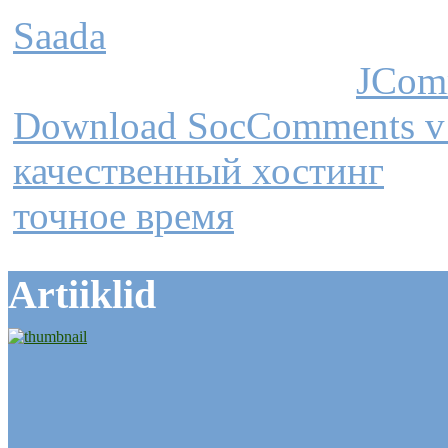
Saada
JCom
Download SocComments v
качественный хостинг
точное время
Artiiklid