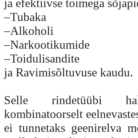
ja efektiivse toimega sõjap
–Tubaka
–Alkoholi
–Narkootikumide
–Toidulisandite
ja Ravimisõltuvuse kaudu.
Selle rindetüübi hal
kombinatoorselt eelnevastes
ei tunnetaks geenirelva m