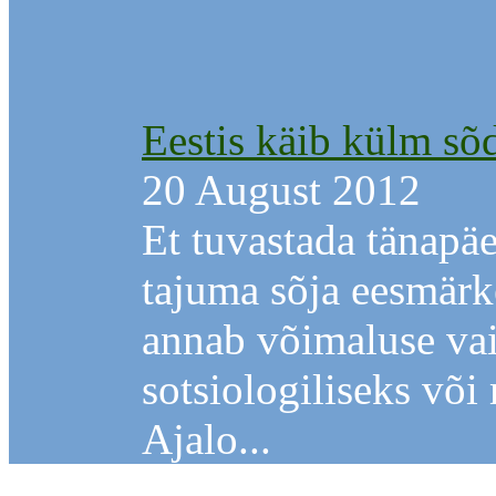
Eestis käib külm sõd
20 August 2012
Et tuvastada tänapä
tajuma sõja eesmärk
annab võimaluse vai
sotsiologiliseks võ
Ajalo...