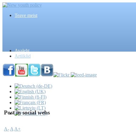
Teave meist
Avaleht
Artiiklid
Post in social webs
A-
A
A+