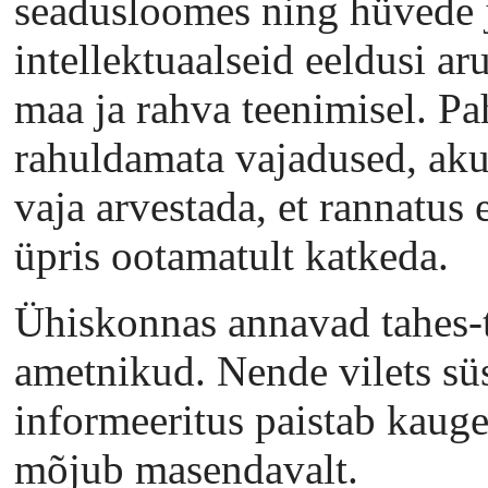
seadusloomes ning hüvede j
intellektuaalseid eeldusi a
maa ja rahva teenimisel. P
rahuldamata vajadused, aku
vaja arvestada, et rannatus 
üpris ootamatult katkeda.
Ühiskonnas annavad tahes-t
ametnikud. Nende vilets süs
informeeritus paistab kaugel
mõjub masendavalt.