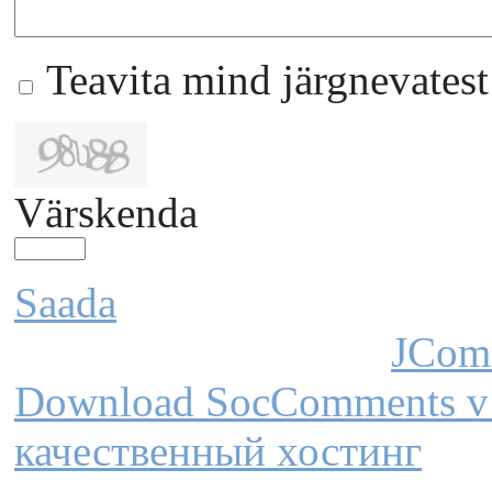
Teavita mind järgnevates
Värskenda
Saada
JCom
Download SocComments v
качественный хостинг