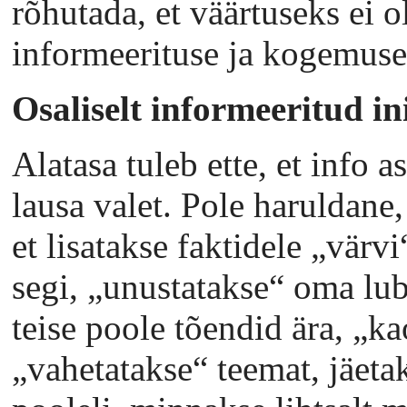
rõhutada, et väärtuseks ei ol
informeerituse ja kogemuse
Osaliselt informeeritud i
Alatasa tuleb ette, et info 
lausa valet. Pole haruldane,
et lisatakse faktidele „värvi
segi, „unustatakse“ oma lub
teise poole tõendid ära, „k
„vahetatakse“ teemat, jäetak