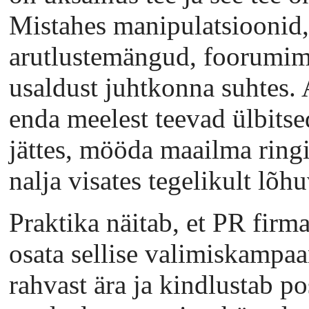
Mistahes manipulatsioonid
arutlustemängud, foorumim
usaldust juhtkonna suhtes.
enda meelest teevad ülbitse
jättes, mööda maailma ringi
nalja visates tegelikult lõ
Praktika näitab, et PR firm
osata sellise valimiskampaa
rahvast ära ja kindlustab p