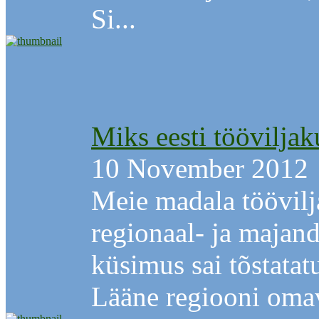
Si...
Miks eesti töövilja
10 November 2012
Meie madala töövilj
regionaal- ja majan
küsimus sai tõstatat
Lääne regiooni omav