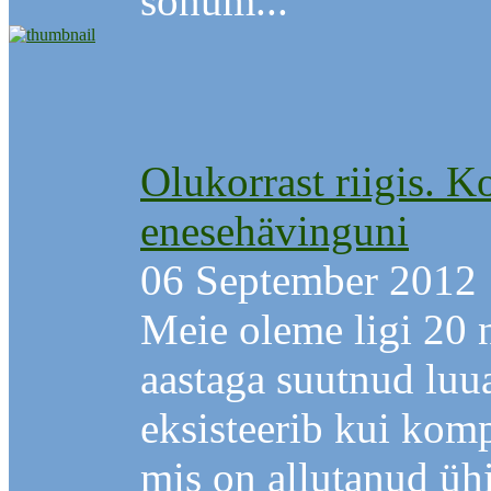
sõnum...
Olukorrast riigis. K
enesehävinguni
06 September 2012
Meie oleme ligi 20 
aastaga suutnud luu
eksisteerib kui komp
mis on allutanud ühi