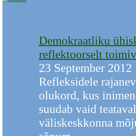
Demokraatliku ühis
reflektoorselt toimi
23 September 2012
Refleksidele rajane
olukord, kus inimene
suudab vaid teataval
väliskeskkonna mõj