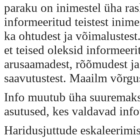
paraku on inimestel üha ra
informeeritud teistest inime
ka ohtudest ja võimalustest
et teised oleksid informeeri
arusaamadest, rõõmudest ja 
saavutustest. Maailm võrgu
Info muutub üha suuremaks 
asutused, kes valdavad info
Haridusjuttude eskaleerimise