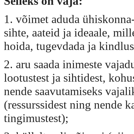
Selleks on vaja:
1. võimet aduda ühiskonna-
sihte, aateid ja ideaale, mi
hoida, tugevdada ja kindlus
2. aru saada inimeste vajadu
lootustest ja sihtidest, kohu
nende saavutamiseks vajali
(ressurssidest ning nende k
tingimustest);