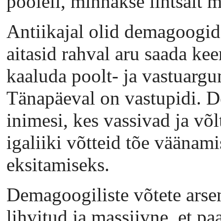
pooleli, minnakse lihtsalt 
Antiikajal olid demagoogid
aitasid rahval aru saada kee
kaaluda poolt- ja vastuargu
Tänapäeval on vastupidi. 
inimesi, kes vassivad ja võl
igaliiki võtteid tõe väänami
eksitamiseks.
Demagoogiliste võtete arsen
lihvitud ja massiivne, et p