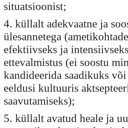
situatsioonist;
4. küllalt adekvaatne ja so
ülesannetega (ametikohtadeg
efektiivseks ja intensiivsek
ettevalmistus (ei soostu mi
kandideerida saadikuks või
eeldusi kultuuris aktseptee
saavutamiseks);
5. küllalt avatud heale ja u