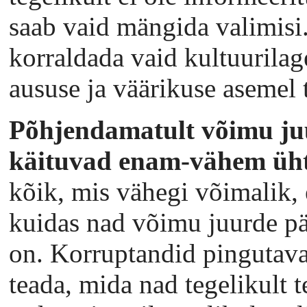
saab vaid mängida valimisi.
korraldada vaid kultuurila
aususe ja väärikuse asemel
Põhjendamatult võimu ju
käituvad enam-vähem üh
kõik, mis vähegi võimalik, e
kuidas nad võimu juurde pää
on. Korruptandid pingutavad
teada, mida nad tegelikult t