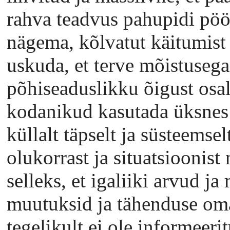
rahva teadvus pahupidi pöö
nägema, kõlvatut käitumist
uskuda, et terve mõistusega
põhiseaduslikku õigust osal
kodanikud kasutada üksnes 
küllalt täpselt ja süsteemse
olukorrast ja situatsioonist 
selleks, et igaliiki arvud j
muutuksid ja tähenduse om
tegelikult ei ole informeeri