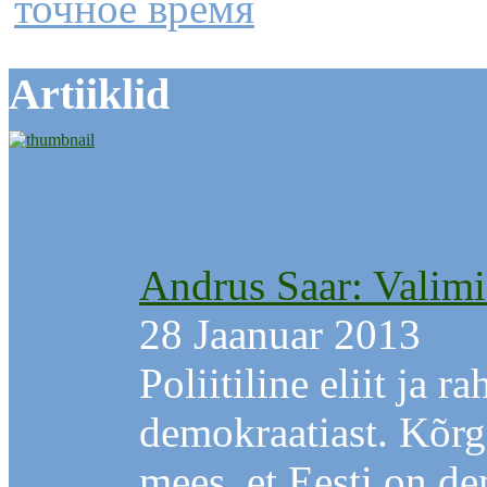
точное время
Artiiklid
Andrus Saar: Valimi
28 Jaanuar 2013
Poliitiline eliit ja 
demokraatiast. Kõr
mees, et Eesti on de