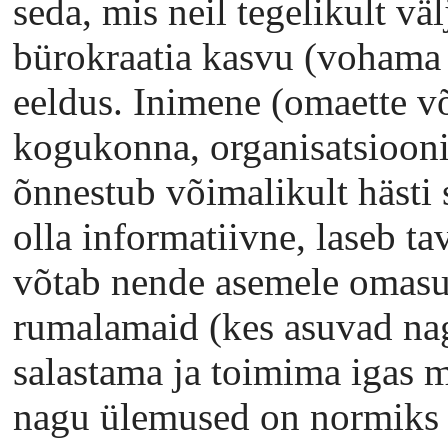
seda, mis neil tegelikult väl
bürokraatia kasvu (vohama
eeldus. Inimene (omaette v
kogukonna, organisatsiooni 
õnnestub võimalikult hästi 
olla informatiivne, laseb tav
võtab nende asemele omasu
rumalamaid (kes asuvad nag
salastama ja toimima igas
nagu ülemused on normiks 