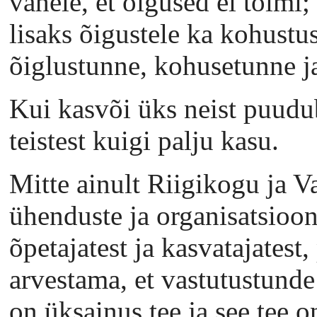
vahele, et õigused ei toimi;
lisaks õigustele ka kohustu
õiglustunne, kohusetunne j
Kui kasvõi üks neist puudub
teistest kuigi palju kasu.
Mitte ainult Riigikogu ja Va
ühenduste ja organisatsioon
õpetajatest ja kasvatajatest
arvestama, et vastutustunde
on üksainus tee ja see t