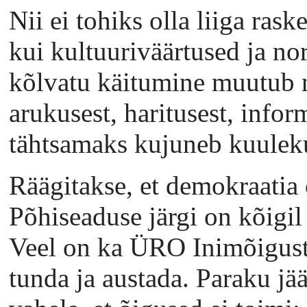
Nii ei tohiks olla liiga rask
kui kultuuriväärtused ja n
kõlvatu käitumine muutub n
arukusest, haritusest, info
tähtsamaks kujuneb kuulek
Räägitakse, et demokraatia
Põhiseaduse järgi on kõigil
Veel on ka ÜRO Inimõiguste
tunda ja austada. Paraku jä