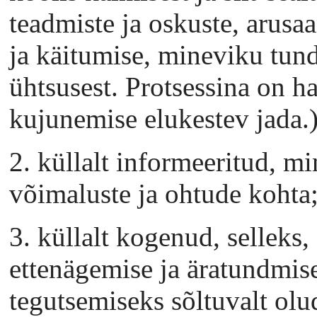
teadmiste ja oskuste, arusa
ja käitumise, mineviku tun
ühtsusest. Protsessina on h
kujunemise elukestev jada.)
2. küllalt informeeritud, m
võimaluste ja ohtude kohta
3. küllalt kogenud, selleks,
ettenägemise ja äratundmis
tegutsemiseks sõltuvalt olud