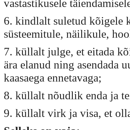
vastastikusele täiendamisel
6. kindlalt suletud kõigele k
süsteemitule, näilikule, hoo
7. küllalt julge, et eitada 
ära elanud ning asendada u
kaasaega ennetavaga;
8. küllalt nõudlik enda ja te
9. küllalt virk ja visa, et ol