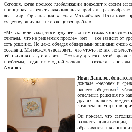
Сегодня, когда процесс глобализации подходит к своим зав
принципах разрешать накопившиеся проблемы разнообразног
весь мир. Организация «Новая Молодёжная Политика» п
существующих накапливающихся проблем.
«Мы склонны смотреть в будущее с оптимизмом, хотя сущест
считаем, что не решаемых проблем нет — всё зависит от ур
есть решение. Но даже обладая обширными знаниями очень сл
осознана. Мы можем чувствовать, что что-то не так, но зачас
её причина сразу стала ясна. Поэтому, для того чтобы диалог
проблемы, видят их с одной точки», — рассказал генераль
Амиров
.
Иван Данилов
, финансов
докладе «Человек и сре
1
нашего общества»
убеди
отдельные решения по ва
других попыток воздейс
комплексно, устранив при
Он показал, что сегодн
развития цивилизации,
образования и воспитани