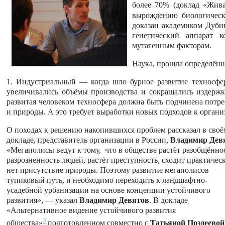
более 70% (доклад «Жи
вырождению биологическ
доказан академиком Дуби
генетический аппарат к
мутагенным факторам.
Наука, прошла определённ
1. Индустриальный — когда шло бурное развитие техносф
увеличивались объёмы производства и сокращались издержки
развитая человеком техносфера должна быть подчинена потр
и природы. А это требует выработки новых подходов к орган
О походах к решению накопившихся проблем рассказал в своё
докладе, представитель организации в России,
Владимир Дев
«Мегаполисы ведут к тому, что в обществе растёт разобщённос
разрозненность людей, растёт преступность, сходит практичес
нет присутствие природы. Поэтому развитие мегаполисов —
тупиковый путь, и необходимо переходить к ландшафтно-
усадебной урбанизации на основе концепции устойчивого
развития», — указал
Владимир Девятов
. В докладе
«Альтернативное видение устойчивого развития
3
общества»
подготовленном совместно с
Татьяной Поздеевой