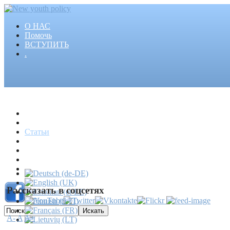
О НАС
Помочь
ВСТУПИТЬ
.
Главная
Проекты
Статьи
События
Медиа
Новости
Пресса
Рассказать в соцсетях
A-
A
A+