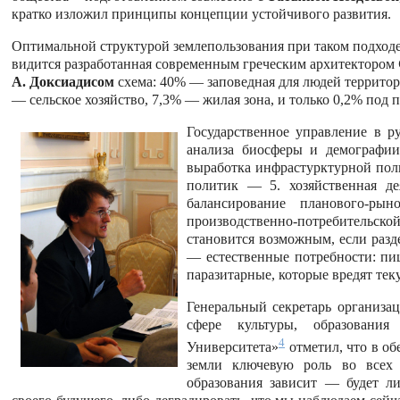
кратко изложил принципы концепции устойчивого развития.
Оптимальной структурой землепользования при таком подход
видится разработанная современным греческим архитектором
А.
Доксиадисом
схема: 40% — заповедная для людей террито
— сельское хозяйство, 7,3% — жилая зона, и только 0,2% по
Государственное управление в р
анализа биосферы и демографии
выработка инфрастурктурной поли
политик — 5. хозяйственная де
балансирование планового-ры
производственно-потребительс
становится возможным, если разд
— естественные потребности: пищ
паразитарные, которые вредят те
Генеральный секретарь организа
сфере культуры, образовани
4
Университета»
отметил, что в об
земли ключевую роль во всех 
образования зависит — будет ли