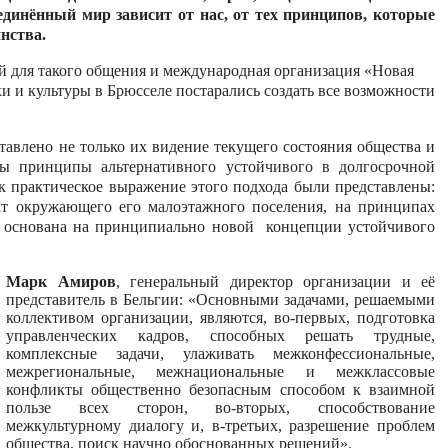
динённый мир зависит от нас, от тех принципов, которые
нства.
й для такого общения и международная организация «Новая
 и культуры в Брюсселе постарались создать все возможности
авлено не только их видение текущего состояния общества и
ы принципы альтернативного устойчивого в долгосрочной
к практическое выражение этого подхода были представлены:
кт окружающего его малоэтажного поселения, на принципах
ь основана на принципиально новой концепции устойчивого
Марк Амиров
, генеральный директор организации и её
представитель в Бельгии: «Основными задачами, решаемыми
коллективом организации, являются, во-первых, подготовка
управленческих кадров, способных решать трудные,
комплексные задачи, улаживать межконфессиональные,
межрегиональные, межнациональные и межклассовые
конфликты общественно безопасным способом к взаимной
пользе всех сторон, во-вторых, способствование
межкультурному диалогу и, в-третьих, разрешение проблем
общества, поиск научно обоснованных решений».