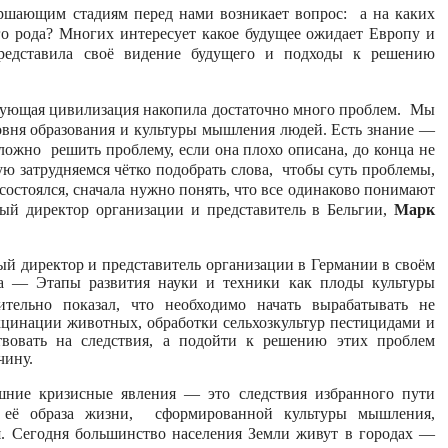
ершающим стадиям перед нами возникает вопрос: а на каких
о рода? Многих интересует какое будущее ожидает Европу и
редставила своё видение будущего и подходы к решению
вующая цивилизация накопила достаточно много проблем. Мы
овня образования и культуры мышления людей. Есть знание —
ожно решить проблему, если она плохо описана, до конца не
тую затрудняемся чётко подобрать слова, чтобы суть проблемы,
 состоялся, сначала нужно понять, что все одинаково понимают
ный директор организации и представитель в Бельгии,
Марк
ый директор и представитель организации в Германии в своём
да — Этапы развития науки и техники как плоды культуры
тельно показал, что необходимо начать вырабатывать не
кцинации животных, обработки сельхозкультур пестицидами и
твовать на следствия, а подойти к решению этих проблем
чину.
яшние кризисные явления — это следствия избранного пути
 её образа жизни, сформированной культуры мышления,
я. Сегодня большинство населения Земли живут в городах —