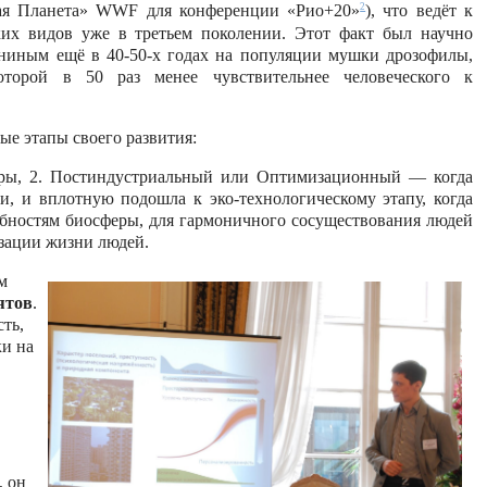
2
вая Планета» WWF для конференции
«Рио+20»
), что ведёт к
их видов уже в третьем поколении. Этот факт был научно
ниным ещё в 40-50-х годах на популяции мушки дрозофилы,
оторой в 50 раз менее чувствительнее человеческого к
ые этапы своего развития:
еры,
2. Постиндустриальный или Оптимизационный — когда
, и вплотную подошла к эко-технологическому этапу, когда
ебностям биосферы, для гармоничного сосуществования людей
изации жизни людей.
м
ятов
.
ть,
ки на
, он