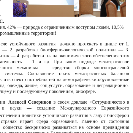
е
С.
рия, 42% — природа с ограниченным доступом людей, 10,5%
д промышленные территории!
усле устойчивого развития должно протекать в цикле от 1.
 — 2. разработка биосферно-экологической политики — 3.
тик — 4. разработка плана экономического обеспечения этих
ятельность — 1. и т.д. При таком подходе межотраслевое
ночного механизма — средство сборки многоотраслевой
кой системы. Составление таких межотраслевых балансов
елить спектр потребностей на демографически-обусловленные
а, одежда, жильё, соц.услуги, образование и деградационно-
кущему и последующему поколениям, биосфере.
ции,
Алексей Севериков
в своём докладе «Сотрудничество в
я и науки — создание Международного Евразийского
еспечении политики устойчивого развития в ладу с биосферой
странах играет сфера образования. Именно от состояния
 общество бескризисно развиваться на основе предвидения