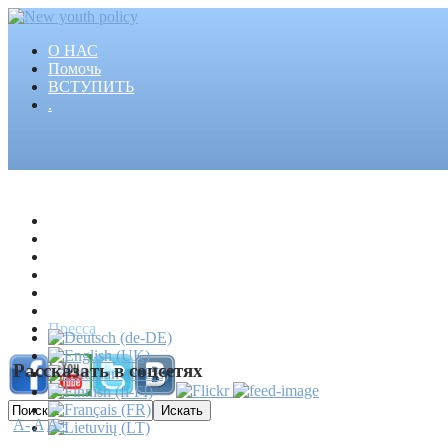
О НАС
Помочь
ВСТУПИТЬ
.
Главная
Проекты
Статьи
События
Медиа
Новости
Пресса
Рассказать в соцсетях
A-
A
A+