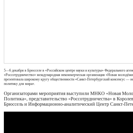
5—6 декабря в Брюсселе в «Российском центре науки и культуры» Федерального аген
«Россотрудничество» международная некоммерческая организация «Новая молодёжн
презентовала широкому кругу общественности «Санкт-Петербургский консенсус — 
политику для мира».
Организаторами мероприятия выступили МНКО «Новая Мол
Политика», представительство
«Россотрудничества» в Королев
Брюссель и Информационно-аналитический Центр Санкт-Пете