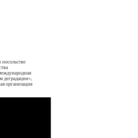
и посольстве
ства
 международная
м деградации»,
ая организация