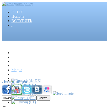
О НАС
Помочь
ВСТУПИТЬ
.
Главная
Проекты
Статьи
События
Медиа
Новости
Пресса
Лента видео
Рубрики