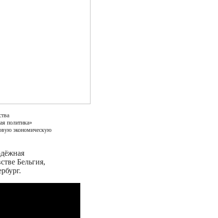
ства
ая политика»
новую экономическую
одёжная
стве Бельгия,
рбург.