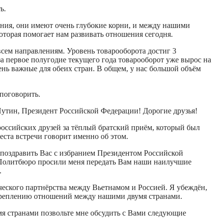
ь.
ния, они имеют очень глубокие корни, и между нашими
оторая помогает нам развивать отношения сегодня.
сем направлениям. Уровень товарооборота достиг 3
за первое полугодие текущего года товарооборот уже вырос на
ень важные для обеих стран. В общем, у нас большой объём
 поговорить.
тин, Президент Российской Федерации! Дорогие друзья!
 российских друзей за тёплый братский приём, который был
еста встречи говорит именно об этом.
 поздравить Вас с избранием Президентом Российской
 Политбюро просили меня передать Вам наши наилучшие
.
ческого партнёрства между Вьетнамом и Россией. Я убеждён,
укреплению отношений между нашими двумя странами.
я странами позвольте мне обсудить с Вами следующие