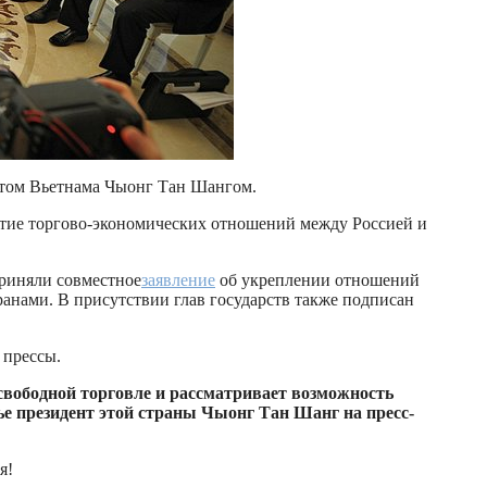
нтом Вьетнама Чыонг Тан Шангом.
витие торгово-экономических отношений между Россией и
риняли совместное
заявление
об укреплении отношений
анами. В присутствии глав государств также подписан
 прессы.
свободной торговле и рассматривает возможность
ье президент этой страны Чыонг Тан Шанг на пресс-
я!