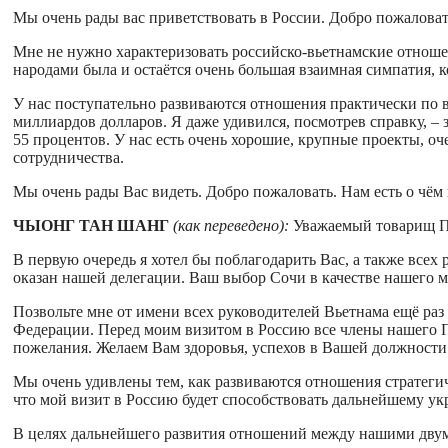
Мы очень рады вас приветствовать в России. Добро пожаловат
Мне не нужно характеризовать российско-вьетнамские отноше
народами была и остаётся очень большая взаимная симпатия, к
У нас поступательно развиваются отношения практически по в
миллиардов долларов. Я даже удивился, посмотрев справку, – 
55 процентов. У нас есть очень хорошие, крупные проекты, оч
сотрудничества.
Мы очень рады Вас видеть. Добро пожаловать. Нам есть о чём
ЧЫОНГ ТАН ШАНГ
(как переведено):
Уважаемый товарищ Пу
В первую очередь я хотел бы поблагодарить Вас, а также всех
оказан нашей делегации. Ваш выбор Сочи в качестве нашего м
Позвольте мне от имени всех руководителей Вьетнама ещё раз
Федерации. Перед моим визитом в Россию все члены нашего
пожелания. Желаем Вам здоровья, успехов в Вашей должности
Мы очень удивлены тем, как развиваются отношения стратеги
что мой визит в Россию будет способствовать дальнейшему 
В целях дальнейшего развития отношений между нашими двум