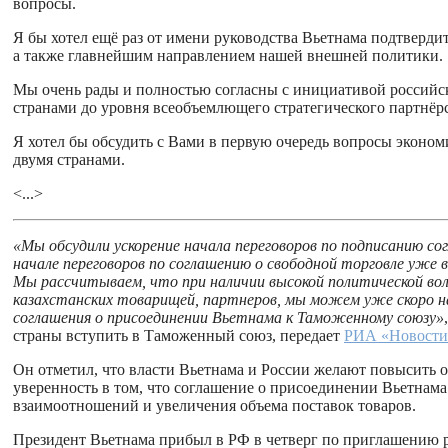
вопросы.
Я бы хотел ещё раз от имени руководства Вьетнама подтверди
а также главнейшим направлением нашей внешней политики.
Мы очень рады и полностью согласны с инициативой российс
странами до уровня всеобъемлющего стратегического партнёрс
Я хотел бы обсудить с Вами в первую очередь вопросы эконо
двумя странами.
<...>
«Мы обсудили ускорение начала переговоров по подписанию сог
начале переговоров по соглашению о свободной торговле уже 
Мы рассчитываем, что при наличии высокой политической вол
казахстанских товарищей, партнеров, мы можем уже скоро на
соглашения о присоединении Вьетнама к Таможенному союзу»
страны вступить в Таможенный союз, передает
РИА «Новости
Он отметил, что власти Вьетнама и России желают повысить 
уверенность в том, что соглашение о присоединении Вьетнам
взаимоотношений и увеличения объема поставок товаров.
Президент Вьетнама прибыл в РФ в четверг по приглашению р