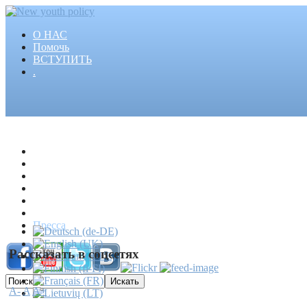
О НАС
Помочь
ВСТУПИТЬ
.
Главная
Проекты
Статьи
События
Медиа
Новости
Пресса
Рассказать в соцсетях
A-
A
A+