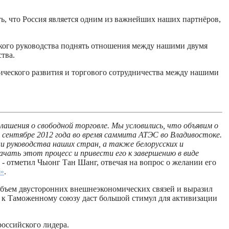
ть, что Россия является одним из важнейших наших партнёров,
кого руководства поднять отношения между нашими двумя
тва.
мического развития и торгового сотрудничества между нашими
лашения о свободной торговле. Мы условились, что объявим о
в сентябре 2012 года во время саммита АТЭС во Владивостоке.
и руководства наших стран, а также белорусских и
чать этот процесс и привести его к завершению в виде
, - отметил Чыонг Тан Шанг, отвечая на вопрос о желании его
»
.
объем двусторонних внешнеэкономических связей и выразил
а к Таможенному союзу даст большой стимул для активизации
оссийского лидера.