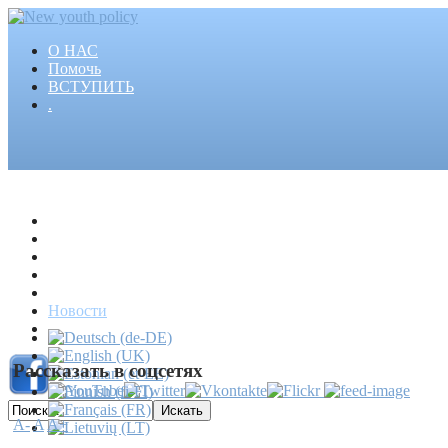
О НАС
Помочь
ВСТУПИТЬ
.
Главная
Проекты
Статьи
События
Медиа
Новости
Пресса
Рассказать в соцсетях
A-
A
A+