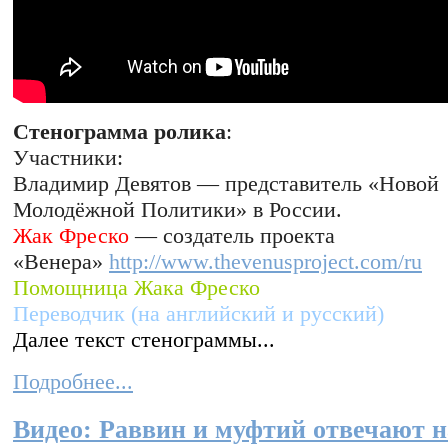
Стенограмма ролика
:
Участники:
Владимир Девятов — представитель «Новой
Молодёжной Политики» в России.
Жак Фреско
— создатель проекта
«Венера»
http://www.thevenusproject.com/ru
Помощница Жака Фреско
Переводчик (на английский и русский)
Далее текст стенограммы...
Подробнее...
Видео: Раввин и муфтий отвечают н