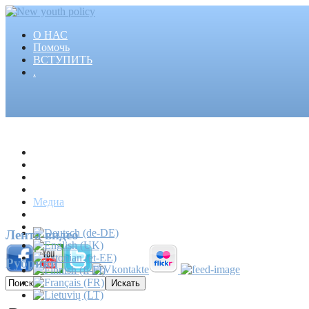
О НАС
Помочь
ВСТУПИТЬ
.
Главная
Проекты
Статьи
События
Медиа
Новости
Пресса
Лента видео
Рубрики