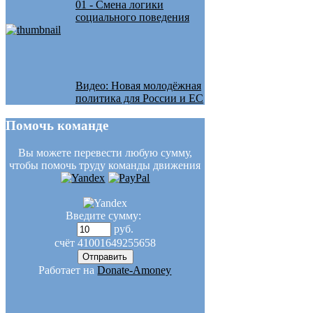
01 - Смена логики
социального поведения
Видео: Новая молодёжная
политика для России и ЕС
Помочь
команде
Вы можете перевести любую сумму,
чтобы помочь труду команды движения
Введите сумму:
руб.
счёт
41001649255658
Работает на
Donate-Amoney