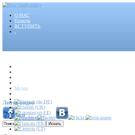
О НАС
Помочь
ВСТУПИТЬ
.
Главная
Проекты
Статьи
События
Медиа
Новости
Пресса
Лента видео
Рубрики