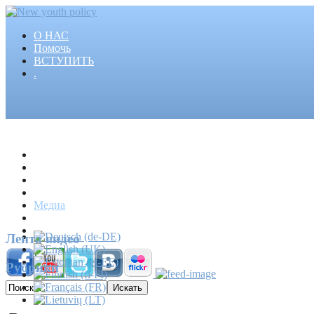
О НАС
Помочь
ВСТУПИТЬ
.
Главная
Проекты
Статьи
События
Медиа
Новости
Пресса
Лента видео
Рубрики